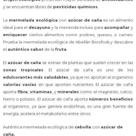
y se encuentran libres de
pesticidas
químicos
.
La
mermelada
ecológica
con
azúcar
de
caña
es un alimento
ideal para el
desayuno
y la merienda incluso para
acompañar
y
enriquecer
ciertos alimentos como postres, quesos, o carnes.
Prueba la mermelada ecológica de Abellán Bioofods y descubre
el
auténtico
sabor
de la
fruta
.
El
azúcar
de
caña
se extrae de plantas que suelen crecer en las
zonas
tropicales
. El azúcar de caña es uno de los
edulcorantes
más
saludables
, ya que no aportan al organismo
calorías
vacías
sin que aporten nutrientes. El azúcar de caña
aporta
fibra
,
vitaminas
, y
minerales
como el magnesio, calcio,
hierro o potasio. El azúcar de caña aporta
números
beneficios
al organismo, ya que genera endorfinas, es una gran fuente de
energía, acelera el metabolismo entre otros.
Auténtica mermelada ecológica de
cebolla
con
azúcar de
caña.