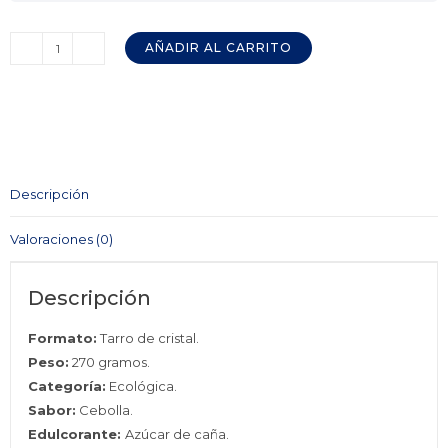
AÑADIR AL CARRITO
Mermelada
Eco
Cebolla
ABELLÁN
a/caña
cantidad
Descripción
Valoraciones (0)
Descripción
Formato:
Tarro de cristal.
Peso:
270 gramos.
Categoría:
Ecológica.
Sabor:
Cebolla.
Edulcorante:
Azúcar de caña.