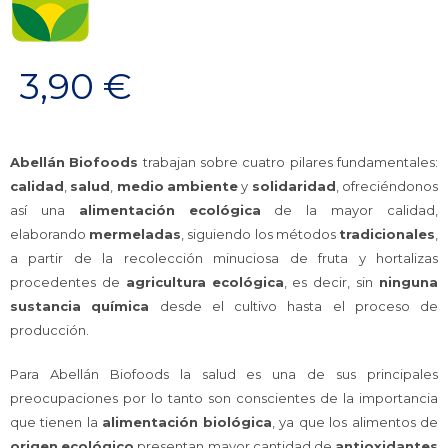
3,90
€
Abellán
Biofoods
trabajan sobre cuatro pilares fundamentales:
calidad
,
salud
,
medio
ambiente
y
solidaridad
, ofreciéndonos
así una
alimentación
ecológica
de la mayor calidad,
elaborando
mermeladas
, siguiendo los métodos
tradicionales
,
a partir de la recolección minuciosa de fruta y hortalizas
procedentes de
agricultura
ecológica
, es decir, sin
ninguna
sustancia
química
desde el cultivo hasta el proceso de
producción.
Para Abellán Biofoods la salud es una de sus principales
preocupaciones por lo tanto son conscientes de la importancia
que tienen la
alimentación
biológica
, ya que los alimentos de
origen
ecológico
presentan mayor cantidad de
antioxidantes