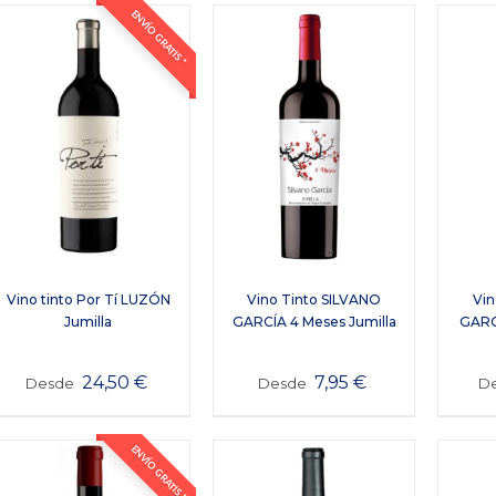
ENVÍO GRATIS *
Vino tinto Por Tí LUZÓN
Vino Tinto SILVANO
Vin
Jumilla
GARCÍA 4 Meses Jumilla
GARC
24,50
€
7,95
€
Desde
Desde
D
ENVÍO GRATIS *