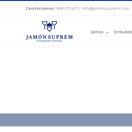
Saltar
Contáctenos:
968 075 417
|
info@jamonsuprem.com
al
contenido
Jamón
Embutid