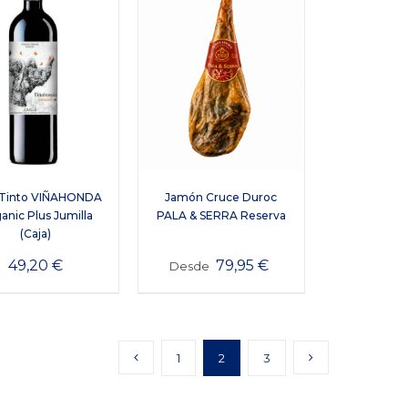
 Tinto VIÑAHONDA
Jamón Cruce Duroc
anic Plus Jumilla
PALA & SERRA Reserva
(Caja)
49,20
€
79,95
€
Desde
1
2
3