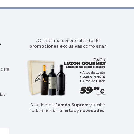
¿Quieres mantenerte al tanto de
a
promociones exclusivas
como esta?
 para
las
Suscríbete a
Jamón Suprem
y recibe
todas nuestras
ofertas
y
novedades
.