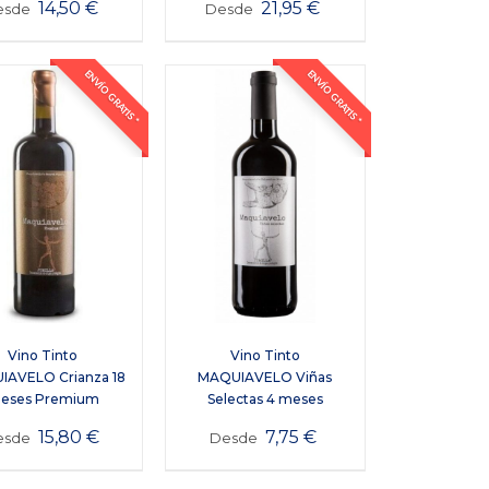
14,50
€
21,95
€
esde
Desde
ENVÍO GRATIS *
ENVÍO GRATIS *
Vino Tinto
Vino Tinto
AVELO Crianza 18
MAQUIAVELO Viñas
eses Premium
Selectas 4 meses
15,80
€
7,75
€
esde
Desde