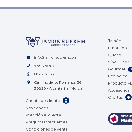
Jamón
Embutido
Queso
info@jamonsuprem.com
Vino | Licor
968 075 417
Gourmet
N
687 257 166
Ecológico
Camino de los Romanos, 56
Producto M
30820 - Alcantarilla (Murcia)
Accesorios
Ofertas
Cuenta de cliente
Novedades
Atención al cliente
Preguntas frecuentes
Condiciones de venta