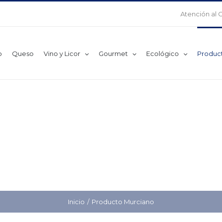
Atención al 
o
Queso
Vino y Licor
Gourmet
Ecológico
Produc
Inicio
Producto Murciano