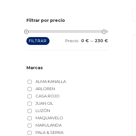
Filtrar por precio
0 €
230 €
Precio
Precio
Precio:
—
FILTRAR
mínimo
máximo
Marcas
ALMA KANALLA
ARLOREN
CASA ROJO
JUAN GIL
LUZÓN
MAQUIAVELO
MARULANDA
PALA & SERRA