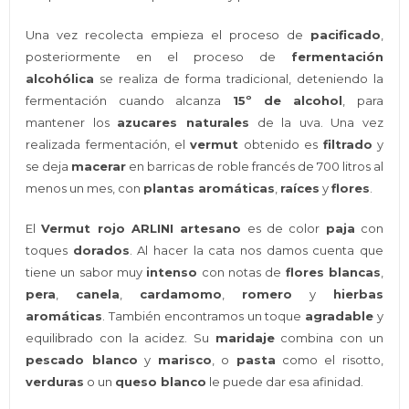
Una vez recolecta empieza el proceso de
pacificado
,
posteriormente en el proceso de
fermentación
alcohólica
se realiza de forma tradicional, deteniendo la
fermentación cuando alcanza
15º de alcohol
, para
mantener los
azucares naturales
de la uva. Una vez
realizada fermentación, el
vermut
obtenido es
filtrado
y
se deja
macerar
en barricas de roble francés de 700 litros al
menos un mes, con
plantas aromáticas
,
raíces
y
flores
.
El
Vermut rojo ARLINI artesano
es de color
paja
con
toques
dorados
. Al hacer la cata nos damos cuenta que
tiene un sabor muy
intenso
con notas de
flores blancas
,
pera
,
canela
,
cardamomo
,
romero
y
hierbas
aromáticas
. También encontramos un toque
agradable
y
equilibrado con la acidez. Su
maridaje
combina con un
pescado blanco
y
marisco
, o
pasta
como el risotto,
verduras
o un
queso blanco
le puede dar esa afinidad.