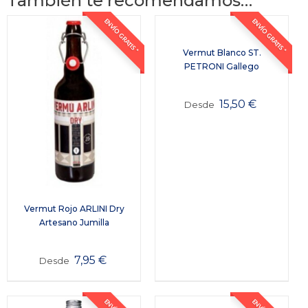
También te recomendamos…
ENVÍO GRATIS *
ENVÍO GRATIS *
Vermut Blanco ST.
PETRONI Gallego
15,50
€
Desde
Vermut Rojo ARLINI Dry
Artesano Jumilla
7,95
€
Desde