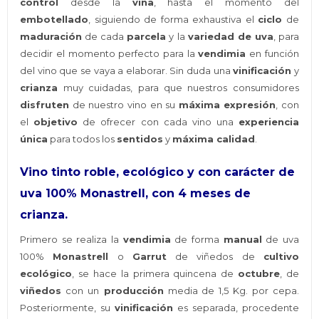
control
desde la
viña
, hasta el momento del
embotellado
, siguiendo de forma exhaustiva el
ciclo
de
maduración
de cada
parcela
y la
variedad de uva
, para
decidir el momento perfecto para la
vendimia
en función
del vino que se vaya a elaborar. Sin duda una
vinificación
y
crianza
muy cuidadas, para que nuestros consumidores
disfruten
de nuestro vino en su
máxima expresión
, con
el
objetivo
de ofrecer con cada vino una
experiencia
única
para todos los
sentidos
y
máxima calidad
.
Vino tinto roble, ecológico y con carácter de
uva 100% Monastrell, con 4 meses de
crianza.
Primero se realiza la
vendimia
de forma
manual
de uva
100%
Monastrell
o
Garrut
de viñedos de
cultivo
ecológico
, se hace la primera quincena de
octubre
, de
viñedos
con un
producción
media de 1,5 Kg. por cepa.
Posteriormente, su
vinificación
es separada, procedente