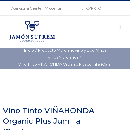
Saltar
CARRITO
Atención al Cliente
Mi cuenta
al
contenido
Inicio
Producto Murciano
Vino y Licor
Vinos
Vinos Murcianos
Vino Tinto VIÑAHONDA Organic Plus Jumilla (Caja)
Vino Tinto VIÑAHONDA
Organic Plus Jumilla