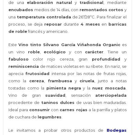
de una
elaboración natural
y
tradicional
, mediante
encubados
medios de 14 días, con
remontados cortos
y
una
temperatura controlada
de 26º/28ºC. Para finalizar el
proceso, se deja
reposar
durante
4 meses
en
barricas
de roble
francés y americano.
Este
Vino tinto Silvano García Viñahonda Organic
es
un vino
roble
,
ecológico
y con
carácte
r
. Tiene un
fabuloso
color rojo cereza, gran
profundidad
y
reminiscencia
de matices violetas en su ribete. En nariz, se
aprecia
frutosidad
intensa por las notas de frutas rojas,
como la
cereza
,
frambuesa
y
ciruela
, junto a notas
tostadas como la
pimienta negra
y la
nuez moscada
.
Vino de gran
suavidad
, sensación
aterciopelada
procedente de
taninos dulces
de uvas bien maduradas.
Ideal para
consumir
con
carnes rojas
a la parrilla y platos
de cuchara de
legumbres
.
Le invitamos a probar otros productos de
Bodegas