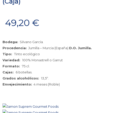
(Caja)
49,20
€
Bodega:
Silvano García.
Procedencia:
Jumilla – Murcia (España)
D.O. Jumilla.
Tipo:
Tinto ecológico
Variedad:
100% Monastrell o Garrut
Formato:
75 cl.
Cajas:
6 botellas.
Grados alcohólicos:
13,5º.
Envejecimiento:
4 meses (Roble)