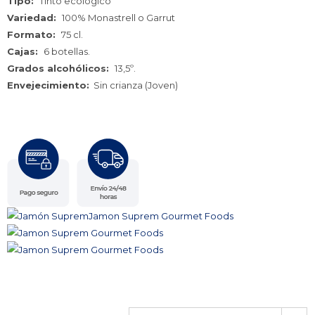
Tipo:
Tinto ecológico
Variedad:
100% Monastrell o Garrut
Formato:
75 cl.
Cajas:
6 botellas.
Grados alcohólicos:
13,5º.
Envejecimiento:
Sin crianza (Joven)