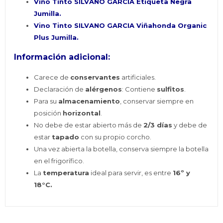
Vino Tinto SILVANO GARCIA Etiqueta Negra
Jumilla.
Vino Tinto SILVANO GARCIA Viñahonda Organic
Plus Jumilla.
Información adicional:
Carece de
conservantes
artificiales.
Declaración de
alérgenos
: Contiene
sulfitos
.
Para su
almacenamiento
, conservar siempre en
posición
horizontal
.
No debe de estar abierto más de
2/3 días
y debe de
estar
tapado
con su propio corcho.
Una vez abierta la botella, conserva siempre la botella
en el frigorífico.
La
temperatura
ideal para servir, es entre
16º y
18°C.