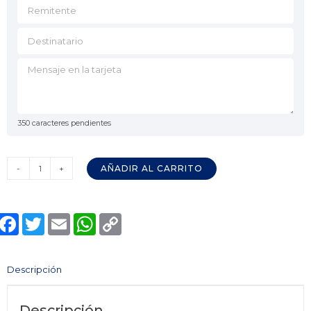
350
caracteres pendientes
AÑADIR AL CARRITO
Vino
Tinto
VIÑAHONDA
Facebook
Twitter
Email
WhatsApp
Copy
Organic
Link
Jumilla
(Caja)
Descripción
cantidad
Descripción