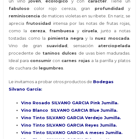
un vino
joven
,
ecológico
y con
carácte
r
. Tiene un
fabuloso
color rojo cereza, gran
profundidad
y
reminiscencia
de matices violetas en su ribete. En nariz, se
aprecia
frutosidad
intensa por las notas de frutas rojas,
como la
cereza
,
frambuesa
y
ciruela
, junto a notas
tostadas como la
pimienta negra
y la
nuez moscada
.
Vino de gran
suavidad
, sensación
aterciopelada
procedente de
taninos dulces
de uvas bien maduradas.
Ideal para
consumir
con
carnes rojas
a la parrilla y platos
de cuchara de
legumbres
.
Le invitamos a probar otros productos de
Bodegas
Silvano García
:
Vino Rosado SILVANO GARCIA Pink Jumilla
.
Vino Blanco SILVANO GARCIA Blue Jumilla.
Vino Tinto SILVANO GARCIA Verdejo Jumilla.
Vino Tinto SILVANO GARCIA Reyes Jumilla.
Vino Tinto SILVANO GARCIA 4 meses Jumilla.