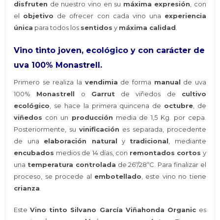
disfruten
de nuestro vino en su
máxima expresión
, con
el
objetivo
de ofrecer con cada vino una
experiencia
única
para todos los
sentidos
y
máxima calidad
.
Vino tinto joven, ecológico y con carácter de
uva 100% Monastrell.
Primero se realiza la
vendimia
de forma
manual
de uva
100%
Monastrell
o
Garrut
de viñedos de
cultivo
ecológico
, se hace la primera quincena de
octubre
, de
viñedos
con un
producción
media de 1,5 Kg. por cepa.
Posteriormente, su
vinificación
es separada, procedente
de una
elaboración natural
y
tradicional
, mediante
encubados
medios de 14 días, con
remontados cortos
y
una
temperatura controlada
de 26º/28ºC. Para finalizar el
proceso, se procede al
embotellado
, este vino no tiene
crianza
.
Este
Vino tinto Silvano García Viñahonda Organic
es