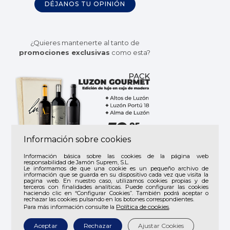
DÉJANOS TU OPINIÓN
¿Quieres mantenerte al tanto de
promociones exclusivas
como esta?
Información sobre cookies
Suscríbete a
Jamón Suprem
y recibe
Información básica sobre las cookies de la página web
responsabilidad de Jamón Suprem, S.L.
todas nuestras
ofertas
y
novedades
.
Le informamos de que una cookie es un pequeño archivo de
información que se guarda en su dispositivo cada vez que visita la
pagina web. En nuestro caso, utilizamos cookies propias y de
terceros con finalidades analíticas. Puede configurar las cookies
haciendo clic en “Configurar Cookies”. También podrá aceptar o
rechazar las cookies pulsando en los botones correspondientes.
Política de cookies
Para más información consulte la
.
Aceptar
Rechazar
Ajustar Cookies