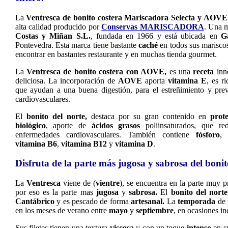
La
Ventresca de bonito costera Mariscadora Selecta y AOVE
alta calidad producido por
Conservas MARISCADORA
. Una m
Costas y Miñan S.L.
, fundada en 1966 y está ubicada en
Ga
Pontevedra. Esta marca tiene bastante
caché
en todos sus marisco
encontrar en bastantes restaurante y en muchas tienda gourmet.
La
Ventresca de bonito costera con AOVE
,
es una
receta
inn
deliciosa. La incorporación de
AOVE
aporta
vitamina E
, es r
que ayudan a una buena digestión, para el estreñimiento y pre
cardiovasculares.
El
bonito del norte,
destaca por su gran contenido en
prote
biológico
, aporte de
ácidos grasos
poliinsaturados, que re
enfermedades cardiovasculares. También contiene
fósforo
vitamina B6
,
vitamina B12
y
vitamina D
.
Disfruta de la parte más jugosa y sabrosa del bonit
La
Ventresca
viene de (
vientre
), se encuentra en la parte muy p
por eso es la parte mas
jugosa
y
sabrosa.
El
bonito del norte
Cantábrico
y es pescado de forma
artesanal.
La
temporada
de
en los meses de verano entre
mayo
y
septiembre
, en ocasiones i
Sus filetes tienen una textura
viscosa
y con un toque
intenso
en s