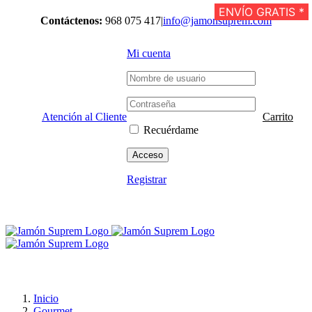
Saltar
ENVÍO GRATIS *
ENVÍO GRATIS *
ENVÍO GRATIS *
ENVÍO GRATIS *
ENVÍO GRATIS *
ENVÍO GRATIS *
ENVÍO GRATIS *
ENVÍO GRATIS *
Contáctenos:
968 075 417
|
info@jamonsuprem.com
al
contenido
Mi cuenta
Atención al Cliente
Carrito
Recuérdame
Registrar
Inicio
Gourmet