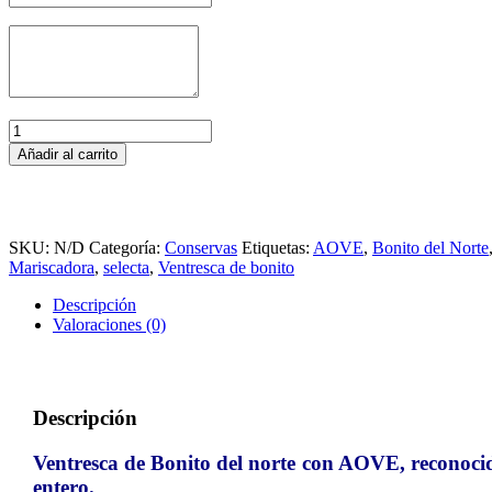
Ventresca
de
Añadir al carrito
Bonito
MARISCADORA
SELECTA
y
AOVE
SKU:
N/D
Categoría:
Conservas
Etiquetas:
AOVE
,
Bonito del Norte
cantidad
Mariscadora
,
selecta
,
Ventresca de bonito
Descripción
Valoraciones (0)
Descripción
Ventresca de Bonito del norte con AOVE, reconoci
entero.