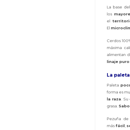
La base de
los
mayore
el
territor
El
microcli
Cerdos 100
máxima cal
alimentan 
linaje puro
La palet
Paleta
poc
forma es m
la raza
. Su
grasa.
Sabo
Pezuña d
más
fácil
,
s