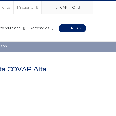
CARRITO
Cliente
Mi cuenta
to Murciano
Accesorios
OFERTAS
sión
ota COVAP Alta