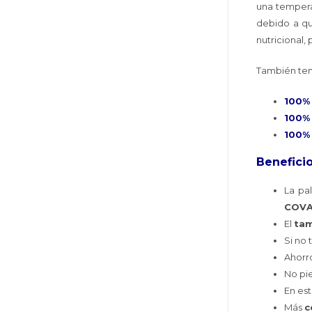
una temper
debido a qu
nutricional,
También te
100%
100% 
100% 
Beneficio
La pa
COV
El
ta
Si no
Ahorr
No pi
En es
Más
c