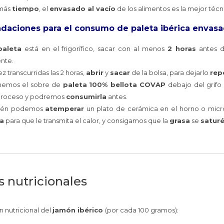
más
tiempo
, el
envasado al vacío
de los alimentos es la mejor técn
daciones
para el consumo de paleta ibérica envasad
paleta
está en el frigorífico, sacar con al menos
2 horas
antes d
ente.
z transcurridas las 2 horas,
abrir
y
sacar
de la bolsa, para dejarlo
rep
nemos el sobre de
paleta
100% bellota COVAP
debajo del grifo
proceso y podremos
consumirla
antes.
ién podemos
atemperar
un plato de cerámica en el horno o mic
a
para que le transmita el calor, y consigamos que la
grasa
se
satur
s nutricionales
 nutricional del
jamón ibérico
(por cada 100 gramos):