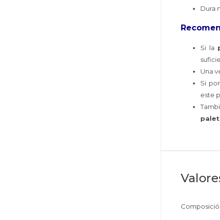
Dura 
Recomen
Si la
sufici
Una ve
Si po
este 
Tamb
palet
Valore
Composición