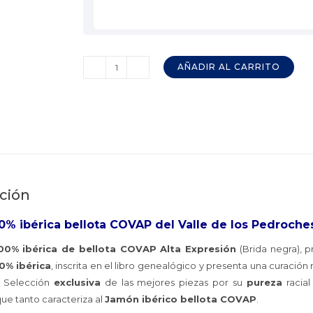
AÑADIR AL CARRITO
Paleta
100%
Ibérica
Bellota
COVAP
Alta
Expresión
ción
cantidad
0% ibérica bellota COVAP del Valle de los Pedroche
00% ibérica de bellota COVAP Alta Expresión
(Brida negra), 
0% ibérica
, inscrita en el libro genealógico
y presenta una curación
. Selección
exclusiva
de las mejores piezas por su
pureza
racia
ue tanto caracteriza al
Jamón ibérico bellota COVAP
.