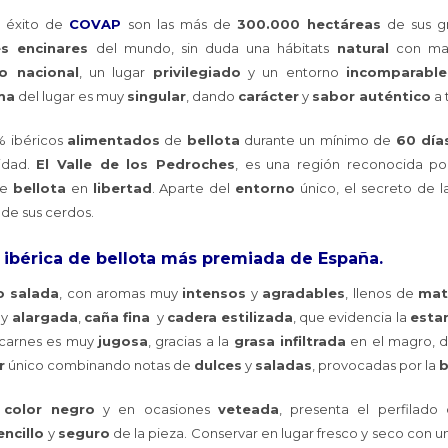
l éxito de
COVAP
son las más de
300.000 hectáreas
de sus gr
s encinares
del mundo, sin duda una hábitats
natural
con ma
io nacional
, un lugar
privilegiado
y un entorno
incomparable
ma
del lugar es muy
singular
, dando
carácter
y
sabor auténtico
a 
% ibéricos
alimentados
de
bellota
durante un mínimo de
60 día
idad.
El Valle de los Pedroches
, es una región reconocida p
de
bellota
en
libertad
. Aparte del
entorno
único, el secreto de 
de sus cerdos.
a ibérica de bellota más premiada de España.
o salada
, con aromas muy
intensos
y
agradables
, llenos de
mat
uy
alargada
,
caña fina
y
cadera estilizada
, que evidencia la
esta
 carnes es muy
jugosa
, gracias a la
grasa infiltrada
en el magro, 
r
único combinando notas de
dulces
y
saladas
, provocadas por la
b
e
color negro
y en ocasiones
veteada
, presenta el perfilado
encillo
y
seguro
de la pieza. Conservar en lugar fresco y seco con