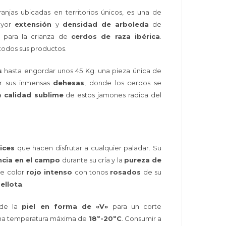
anjas ubicadas en territorios únicos, es una de
yor
extensión
y
densidad de arboleda
de
para la crianza de
cerdos de raza ibérica
.
todos sus productos.
s
hasta engordar unos 45 Kg. una pieza única de
or sus inmensas
dehesas
, donde los cerdos se
la
calidad sublime
de estos jamones radica del
ices
que hacen disfrutar a cualquier paladar. Su
ncia en el campo
durante su cría y la
pureza de
de color
rojo intenso
con tonos
rosados
de su
ellota
.
 de la
piel en forma de «V»
para un corte
 una temperatura máxima de
18º-20ºC
. Consumir a