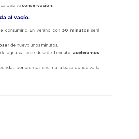
ica para su
conservación
.
a al vacío.
e consumirlo. En verano con
30 minutos
será
osar
de nuevo unos minutos.
 de agua caliente durante 1 minuto,
aceleramos
roondas, pondremos encima la base donde va la
é
.