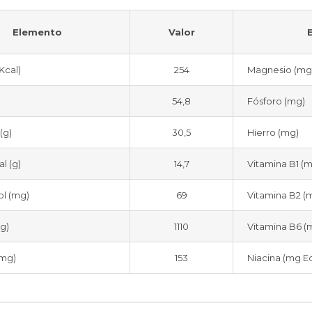
Elemento
Valor
Kcal)
254
Magnesio (mg
54,8
Fósforo (mg)
(g)
30,5
Hierro (mg)
al (g)
14,7
Vitamina B1 (
ol (mg)
69
Vitamina B2 (
g)
1110
Vitamina B6 (
(mg)
153
Niacina (mg Eq