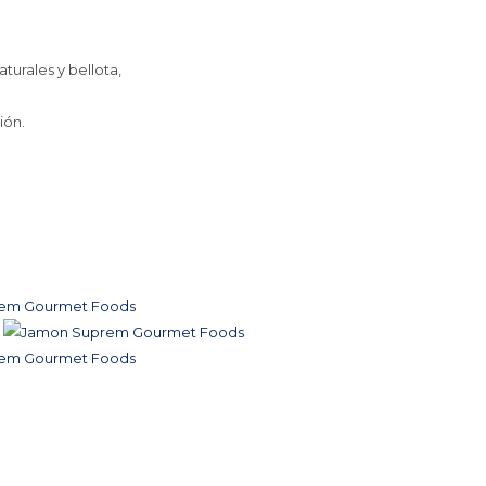
turales y bellota,
ión.