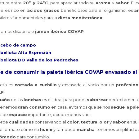
atura entre
20º y 24ºC
. para apreciar todo su
aroma
y
sabor
. El
e es rico en
ácidos grasos
beneficiosos para el organismo, es
a
 pilares fundamentales para la
dieta mediterránea
.
nemos disponible
jamón ibérico COVAP
:
 cebo de campo
bellota Alta Expresión
bellota DO Valle de los Pedroches
s de consumir la paleta ibérica COVAP envasado al 
leta es
cortada a cuchillo
y envasada al vacío por un
profesion
AP
.
maño
de las
lonchas
es el ideal para poder
saborear
perfectamente 
 tenemos
gran consumo
en casa, evitamos que se nos
seque
la pale
o de
espacio
importante, ocupa menos sitio.
erde
cualidades
conservando el
color
,
textura
,
olor
y
sabor
en su 
te formato cómo no
huele
y tampoco
mancha
, tenemos amplitud d
ómodo
para consumirlo.