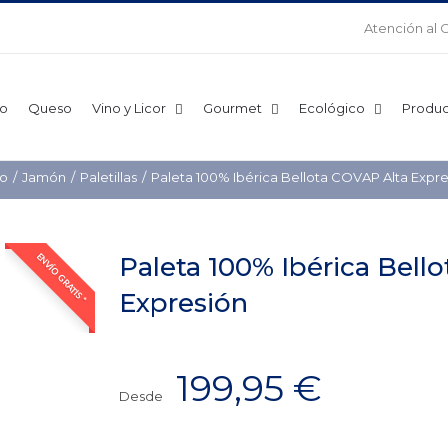
Atención al 
o
Queso
Vino y Licor
Gourmet
Ecológico
Produc
io
Jamón
Paletillas
Paleta 100% Ibérica Bellota COVAP Alta Expre
Paleta 100% Ibérica Bell
ENVÍO GRATIS *
Expresión
199,95
€
Desde