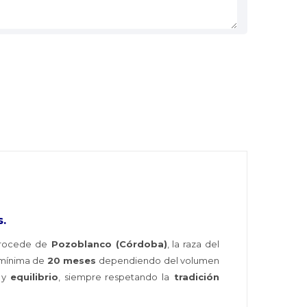
s.
procede de
Pozoblanco (Córdoba)
, la raza del
 mínima de
20 meses
dependiendo del volumen
l y
equilibrio
, siempre respetando la
tradición