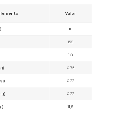
Elemento
Valor
)
18
158
1,8
mg)
0,75
mg)
0,22
mg)
0,22
.)
11,8