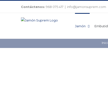
Saltar
Contáctenos:
968 075 417
|
info@jamonsuprem.com
al
contenido
Jamón
Embutid
Inic