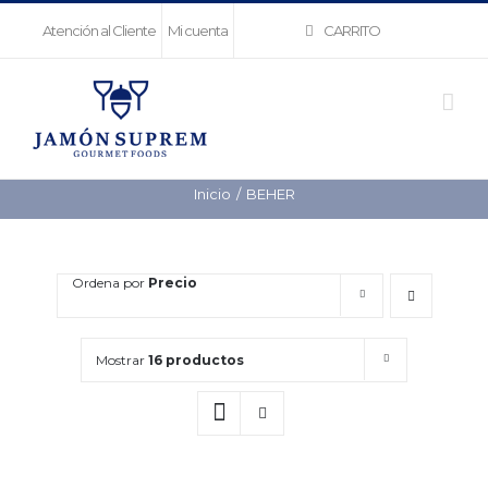
Saltar
CARRITO
Atención al Cliente
Mi cuenta
al
contenido
Inicio
BEHER
Ordena por
Precio
Mostrar
16 productos