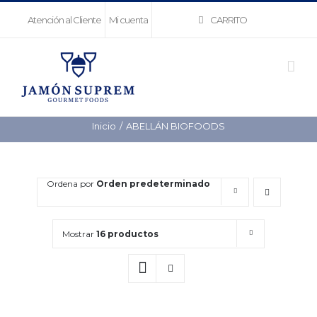
Saltar
CARRITO
Atención al Cliente
Mi cuenta
al
contenido
Inicio
ABELLÁN BIOFOODS
Ordena por
Orden predeterminado
Mostrar
16 productos