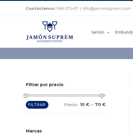
Saltar
Contáctenos:
968 075 417
|
info@jamonsuprem.com
al
contenido
Jamón
Embutid
Filtrar por precio
10 €
70 €
Precio
Precio
Precio:
—
FILTRAR
mínimo
máximo
Marcas