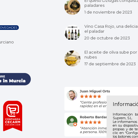
El queso Džiugas conquist
paladares
1 de noviembre de 2023
Vino Casa Rojo, una delicia
OVEDADES
el paladar
20 de octubre de 2023
urciano
El aceite de oliva sube por 
nubes
17 de septiembre de 2023
Informaci
Información b
Suprem, S.L.
Le informamos 
en su dispositi
propias y de te
clic en “Config
los botones cor