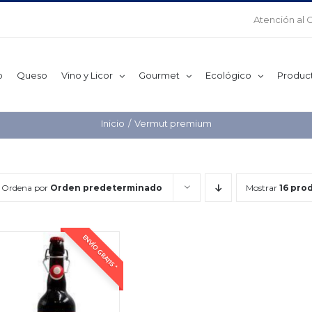
Atención al 
o
Queso
Vino y Licor
Gourmet
Ecológico
Produc
Inicio
Vermut premium
Ordena por
Orden predeterminado
Mostrar
16 pro
ENVÍO GRATIS *