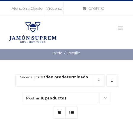
Saltar
CARRITO
Atención al Cliente
Mi cuenta
al
contenido
Inicio
Tomillo
Ordena por
Orden predeterminado
Mostrar
16 productos