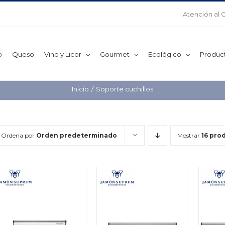
Atención al 
o
Queso
Vino y Licor
Gourmet
Ecológico
Produc
Inicio
Soporte cuchillos
Ordena por
Orden predeterminado
Mostrar
16 pro