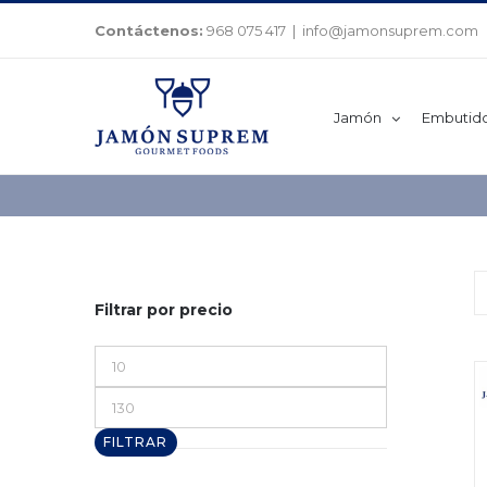
Saltar
Contáctenos:
968 075 417
|
info@jamonsuprem.com
al
contenido
Jamón
Embutid
Filtrar por precio
Precio
mínimo
Precio
máximo
FILTRAR