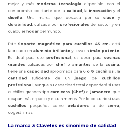
mejor y más
moderna tecnología
disponible, con el
compromiso constante por la
calidad
, la
innovación
y el
diseño
. Una marca que destaca por su
clase
y
durabilidad
, utilizada por
profesionales
del sector y en
cualquier
hogar
del mundo.
Este
Soporte magnético
para cuchillos 45 cm.
está
fabricado en
aluminio brillante
y lleva un
imán potente
.
Es ideal para uso
profesional
, es decir para
cocinas
grandes
utilizadas por
chef
o
amantes
de la
cocina
,
tiene una
capacidad
aproximada para 6
o 8 cuchillos
, la
cantidad
suficiente de un
juego
de
cuchillos
profesional
, aunque su capacidad total dependerá si usas
cuchillos grandes tipo
carnicero (Chef)
o
jamonero
, que
ocupan más espacio y entran menos. Por lo contrario si usas
cuchillos
pequeños como
peladores
o de
sierra
,
cogerán mas.
La marca 3 Claveles es sinónimo de calidad