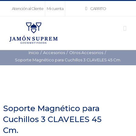
Saltar
CARRITO
Atención al Cliente
Mi cuenta
al
contenido
Inicio
Accesorios
Otros Accesorios
Soporte Magnético para Cuchillos 3 CLAVELES 45 Cm.
Soporte Magnético para
Cuchillos 3 CLAVELES 45
Cm.