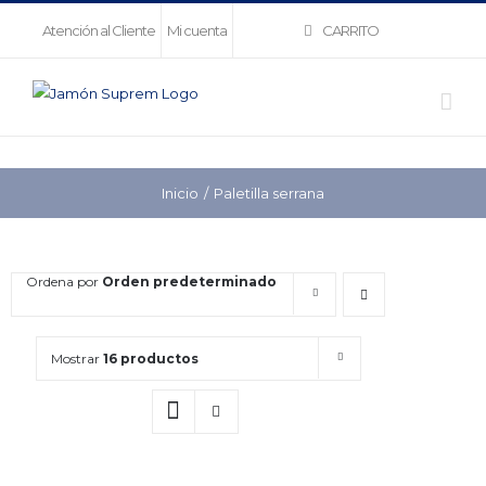
Saltar
CARRITO
Atención al Cliente
Mi cuenta
al
contenido
Inicio
Paletilla serrana
Ordena por
Orden predeterminado
Mostrar
16 productos