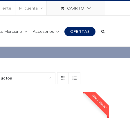
CARRITO
Cliente
Mi cuenta
to Murciano
Accesorios
OFERTAS
ductos
ENVÍO GRATIS *