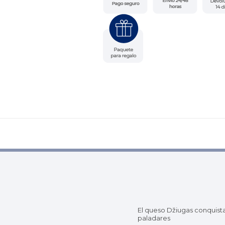
El queso Džiugas conquist
paladares