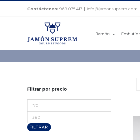
Saltar
Contáctenos:
968 075 417
|
info@jamonsuprem.com
al
contenido
Jamón
Embutid
Filtrar por precio
Precio
mínimo
Precio
máximo
FILTRAR