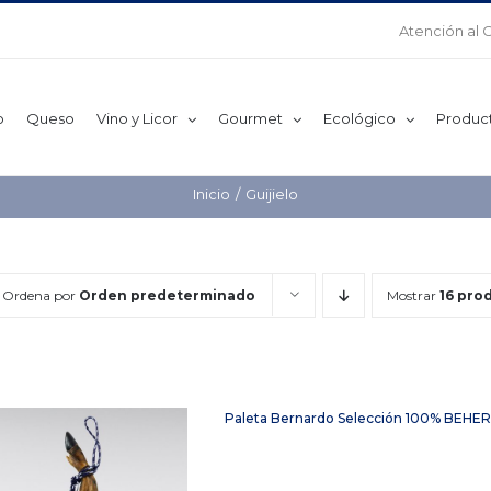
Atención al 
o
Queso
Vino y Licor
Gourmet
Ecológico
Produc
Inicio
Guijielo
Ordena por
Orden predeterminado
Mostrar
16 pro
Paleta Bernardo Selección 100% BEHER