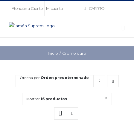
Saltar
CARRITO
Atención al Cliente
Mi cuenta
al
contenido
Inicio
Cromo duro
Ordena por
Orden predeterminado
Mostrar
16 productos