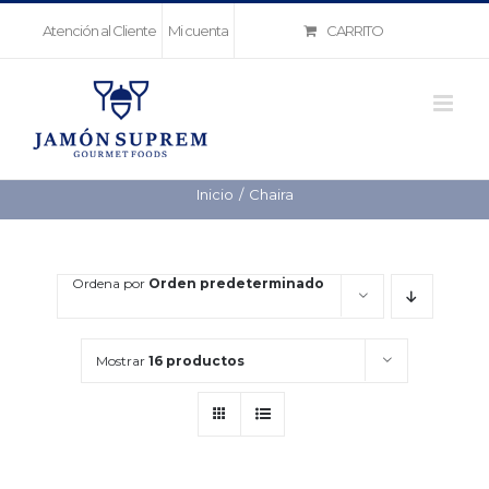
Saltar
CARRITO
Atención al Cliente
Mi cuenta
al
contenido
Inicio
Chaira
Ordena por
Orden predeterminado
Mostrar
16 productos