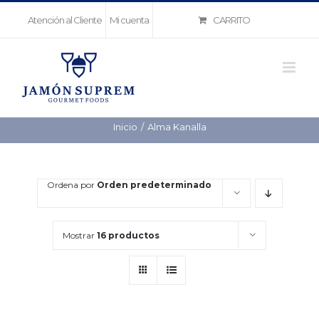
Saltar
CARRITO
Atención al Cliente
Mi cuenta
al
contenido
Inicio
Alma Kanalla
Ordena por
Orden predeterminado
Mostrar
16 productos