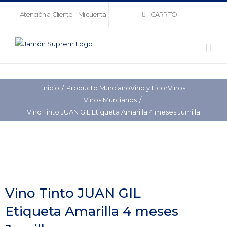
Saltar
CARRITO
Atención al Cliente
Mi cuenta
al
contenido
Inicio
Producto Murciano
Vino y Licor
Vinos
Vinos Murcianos
Vino Tinto JUAN GIL Etiqueta Amarilla 4 meses Jumilla
Vino Tinto JUAN GIL
Etiqueta Amarilla 4 meses