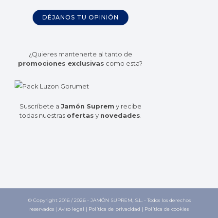
DÉJANOS TU OPINIÓN
¿Quieres mantenerte al tanto de
promociones exclusivas
como esta?
Suscríbete a
Jamón Suprem
y recibe
todas nuestras
ofertas
y
novedades
.
© Copyright 2016 /
2026 - JAMÓN SUPREM, S.L. - Todos los derechos
reservados |
Aviso legal
|
Política de privacidad
|
Política de cookies