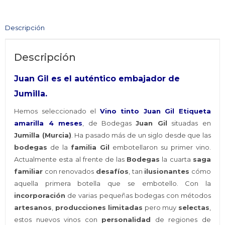
Etiqueta
Amarilla
Descripción
4
meses
Descripción
Jumilla
cantidad
Juan Gil es el auténtico embajador de
Jumilla.
Hemos seleccionado el
Vino tinto Juan Gil Etiqueta
amarilla 4 meses
, de Bodegas
Juan Gil
situadas en
Jumilla (Murcia)
. Ha pasado más de un siglo desde que las
bodegas
de la
familia Gil
embotellaron su primer vino.
Actualmente esta al frente de las
Bodegas
la cuarta
saga
familiar
con renovados
desafíos
, tan
ilusionantes
cómo
aquella primera botella que se embotello. Con la
incorporación
de varias pequeñas bodegas con métodos
artesanos
,
producciones limitadas
pero muy
selectas
,
estos nuevos vinos con
personalidad
de regiones de