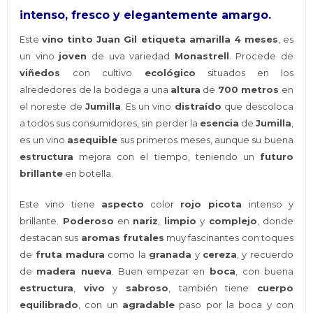
intenso, fresco y elegantemente amargo.
Este
vino tinto Juan Gil etiqueta amarilla 4 meses
, es
un vino
joven
de uva variedad
Monastrell
. Procede de
viñedos
con cultivo
ecológico
situados en los
alrededores de la bodega a una
altura
de
700 metros
en
el noreste de
Jumilla
. Es un vino
distraído
que descoloca
a todos sus consumidores, sin perder la
esencia
de
Jumilla
,
es un vino
asequible
sus primeros meses, aunque su buena
estructura
mejora con el tiempo, teniendo un
futuro
brillante
en botella.
Este vino tiene
aspecto
color
rojo picota
intenso y
brillante.
Poderoso
en
nariz
,
limpio
y
complejo
, donde
destacan sus
aromas frutales
muy fascinantes con toques
de
fruta madura
como la
granada
y
cereza
, y recuerdo
de
madera nueva
. Buen empezar en
boca
, con buena
estructura
,
vivo
y
sabroso
, también tiene
cuerpo
equilibrado
, con un
agradable
paso por la boca y con