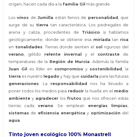
origen, hacen cada día a la
familia Gil
más grande.
Los
vinos
de
Jumilla
están llenos de
personalidad
, que
surge de su
tierra
tan característica. Los pedregales de
arena y caliza, procedentes de
Triásico
si hablamos
geológicamente, donde se obtiene esa
miríada
tan
rica
en
tonalidades
. Tierras donde sienten el
sol
riguroso del
verano
, gélido
relente
invernal
y el
contraste
de
temperaturas de la
Región de Murcia
. Además la familia
Juan Gil
es líder en
compromiso
y
sostenibilidad
, la
tierra
es nuestro
legado
y hay que
cuidarla
para las futuras
generaciones
. La
responsabilidad
nos ha llevado a
poner todos los medios para
reducir
la huella en el
medio
ambiente
y
agradecer
los
frutos
que nos ofrecen estas
tierras cada
verano
. Se emplean
energías limpias
,
sistemas
de
eficiencia energética
y
optimización
del
agua
.
Tinto joven ecológico 100% Monastrell