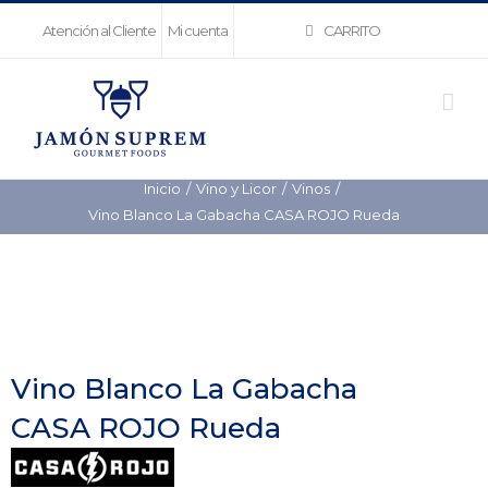
Saltar
CARRITO
Atención al Cliente
Mi cuenta
al
contenido
Inicio
Vino y Licor
Vinos
Vino Blanco La Gabacha CASA ROJO Rueda
Vino Blanco La Gabacha
CASA ROJO Rueda