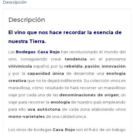
Descripción
Rueda
cantidad
Descripción
El vino que nos hace recordar la esencia de
nuestra Tierra.
Las
Bodegas Casa Rojo
han revolucionado el mundo del
vino, consiguiendo crear
tendencia
en el panorama
vitivinícola
español, por su
rebeldía
,
pasión
,
innovación
y por la
capacidad
única
de desarrollar una
enología
creativa
que no te dejará indiferente. Su colección vinos es
maravillosa, cómo resultado te hará recorrer un maravilloso
viaje por cada una de las
denominaciones de origen
, un
viaje para recorrer la
enología
de nuestro país empleando
para ello
uva autóctona
de cada zona elaborando vinos
mono-varietales
de una calidad única.
Los vinos de bodegas
Casa Rojo
son el fruto de un trabajo