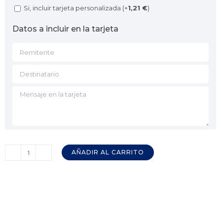
Si, incluir tarjeta personalizada (+
1,21
€
)
Datos a incluir en la tarjeta
AÑADIR AL CARRITO
Vino
Blanco
La
Gabacha
CASA
ROJO