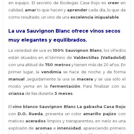
en equipo. El secreto de Bodegas Casa Rojo es
creer
en
calidad,
amar
lo que hacen y
aprender
cada día, lo que da
como resultado, un vino de una
excelencia inigualable
.
La uva Sauvignon Blanc ofrece vinos secos
muy elegantes y equilibrados.
La variedad de uva es
100% Sauvignon Blanc
, los viñedos
están situados en el término de
Valdestillas (Valladolid)
con una altitud de
750 metros
y tienen más de 20 años. En
primer lugar, la
vendimia
se hace de noche y de forma
manual
,seguidamente la uva se
macera
y se usa sólo el
mosto yema en la
fermentación
. Para finalizar con su
crianza
de lías durante
3 meses
.
El
vino blanco Sauvignon Blanc La gabacha Casa Rojo
con
D.O. Rueda
, presenta un color
amarillo pajizo
con
matices
acerados
limpios y transparentes, en nariz es una
explosión de
aromas
e
intensidad
, apareciendo primero