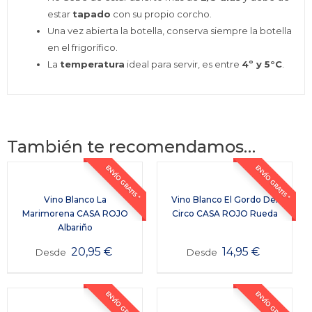
estar
tapado
con su propio corcho.
Una vez abierta la botella, conserva siempre la botella
en el frigorífico.
La
temperatura
ideal para servir, es entre
4º y 5°C
.
También te recomendamos…
ENVÍO GRATIS *
ENVÍO GRATIS *
Vino Blanco La
Vino Blanco El Gordo Del
Marimorena CASA ROJO
Circo CASA ROJO Rueda
Albariño
20,95
€
14,95
€
Desde
Desde
ENVÍO GRATIS *
ENVÍO GRATIS *