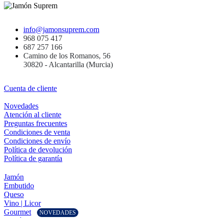
info@jamonsuprem.com
968 075 417
687 257 166
Camino de los Romanos, 56
30820 - Alcantarilla (Murcia)
Cuenta de cliente
Novedades
Atención al cliente
Preguntas frecuentes
Condiciones de venta
Condiciones de envío
Política de devolución
Política de garantía
Jamón
Embutido
Queso
Vino | Licor
Gourmet
NOVEDADES