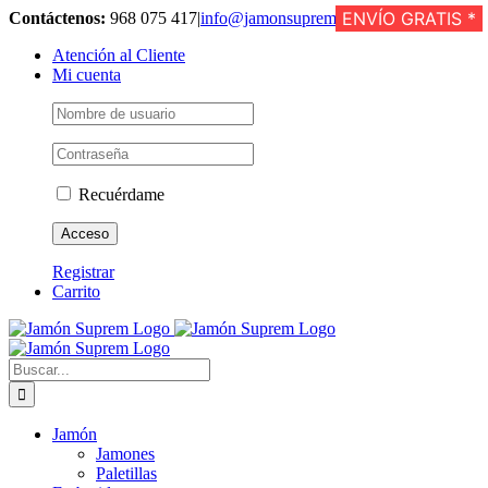
Saltar
ENVÍO GRATIS *
ENVÍO GRATIS *
ENVÍO GRATIS *
ENVÍO GRATIS *
Contáctenos:
968 075 417
|
info@jamonsuprem.com
al
Atención al Cliente
contenido
Mi cuenta
Recuérdame
Registrar
Carrito
Buscar:
Jamón
Jamones
Paletillas