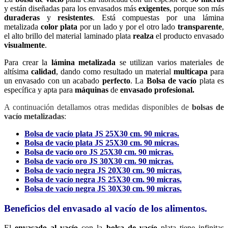
y están diseñadas para los envasados más
exigentes
, porque son más
duraderas
y
resistentes
. Está compuestas por una lámina
metalizada
color plata
por un lado y por el otro lado
transparente
,
el alto brillo del material laminado plata
realza
el producto envasado
visualmente
.
Para crear la
lámina metalizada
se utilizan varios materiales de
altísima
calidad
, dando como resultado un material
multicapa
para
un envasado con un acabado
perfecto
. La
Bolsa de vacío
plata es
específica y apta para
máquinas
de
envasado profesional.
A continuación detallamos otras medidas disponibles de
bolsas de
vacío metalizadas
:
Bolsa de vacío plata JS 25X30 cm. 90 micras.
Bolsa de vacío plata JS 25X30 cm. 90 micras.
Bolsa de vacío oro JS 25X30 cm. 90 micras.
Bolsa de vacío oro JS 30X30 cm. 90 micras.
Bolsa de vacío negra JS 20X30 cm. 90 micras.
Bolsa de vacío negra JS 25X30 cm. 90 micras.
Bolsa de vacío negra JS 30X30 cm. 90 micras.
Beneficios del envasado al vacío de los alimentos.
El
envasado al vacío
con la
bolsa de vacío
plata tiene infinitas