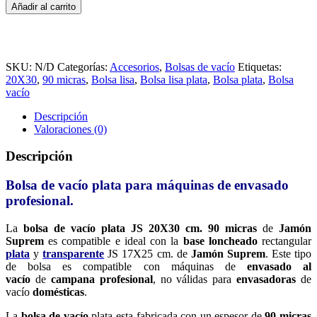
de
Añadir al carrito
Vacío
Plata
JS
20X30
cm.
SKU:
N/D
Categorías:
Accesorios
,
Bolsas de vacío
Etiquetas:
90
20X30
,
90 micras
,
Bolsa lisa
,
Bolsa lisa plata
,
Bolsa plata
,
Bolsa
micras
vacío
cantidad
Descripción
Valoraciones (0)
Descripción
Bolsa de vacío plata para máquinas de envasado
profesional.
La
bolsa de vacío plata JS 20X30 cm. 90 micras
de
Jamón
Suprem
es compatible e ideal con la
base loncheado
rectangular
plata
y
transparente
JS 17X25 cm. de
Jamón Suprem
. Este tipo
de bolsa es compatible con máquinas de
envasado al
vacío
de
campana profesional
, no válidas para
envasadoras
de
vacío
domésticas
.
La
bolsa de vacío
plata esta fabricada con un espesor de
90 micras