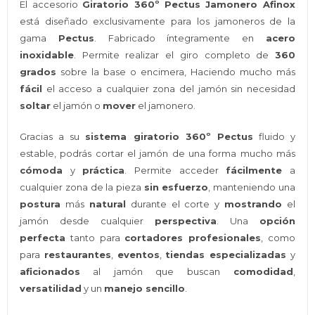
El accesorio
Giratorio 360º Pectus Jamonero Afinox
está diseñado exclusivamente para los jamoneros de la
gama
Pectus
. Fabricado íntegramente en
acero
inoxidable
. Permite realizar el giro completo de
360
grados
sobre la base o encimera, Haciendo mucho más
fácil
el acceso a cualquier zona del jamón sin necesidad
soltar
el jamón o
mover
el jamonero.
Gracias a su
sistema giratorio 360º Pectus
fluido y
estable, podrás cortar el jamón de una forma mucho más
cómoda
y
práctica
. Permite acceder
fácilmente
a
cualquier zona de la pieza
sin esfuerzo
, manteniendo una
postura
más
natural
durante el corte y
mostrando
el
jamón desde cualquier
perspectiva
. Una
opción
perfecta
tanto para
cortadores profesionales
, como
para
restaurantes
,
eventos
,
tiendas especializadas
y
aficionados
al jamón que buscan
comodidad
,
versatilidad
y un
manejo sencillo
.