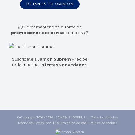
DÉJANOS TU OPINIÓN
¿Quieres mantenerte al tanto de
promociones exclusivas
como esta?
Suscríbete a
Jamón Suprem
y recibe
todas nuestras
ofertas
y
novedades
.
© Copyright 2016 /
2026 - JAMÓN SUPREM, S.L. - Todos los derechos
reservados |
Aviso legal
|
Política de privacidad
|
Política de cookies