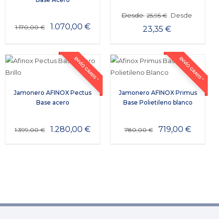
Desde
Desde
25,95
€
1.070,00
€
1.170,00
€
23,35
€
ENVÍO GRATIS *
ENVÍO GRATIS *
Jamonero AFINOX Pectus
Jamonero AFINOX Primus
Base acero
Base Polietileno blanco
1.280,00
€
719,00
€
1.399,00
€
780,00
€