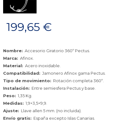
199,65
€
Nombre:
Accesorio Giratorio 360º Pectus.
Marca:
Afinox.
Material:
Acero inoxidable.
Compatibilidad:
Jamonero Afinox gama Pectus.
Tipo de movimiento:
Rotación completa 360º.
Instalación:
Entre semiesfera Pectus y base.
Peso:
1,35 Kg.
Medidas:
1,9×3,5×9,9.
Ajuste:
Llave allen 5 mm. (no incluida).
Envío gratis:
España excepto Islas Canarias.