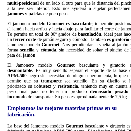
multi-posicional
de un lado al otro para que la distancia del pinc
a la uve sea inferior. Esto nos ayudará a sujetar perfectamen
jamones
y
paletas
de poco peso.
El jamonero modelo
Gourmet
es
basculante
, te permite posicion
el jamón hacía arriba y hacía abajo para facilitar el corte de jamó
Te permite un total de 80º grados de
basculación
, ideal para hac
un
tercer corte
de jamón seguro y cómodo. También es
giratorio
jamonero modelo
Gourmet
. Nos permite dar la vuelta al jamón 
forma
sencilla
y
cómoda
, sin necesidad de soltar el pincho de 
pata del
jamón
.
El Jamonero modelo
Gourmet
basculante y giratorio 
desmontable
. Es muy sencillo separar el soporte de la base 
APM-500
negro sin necesidad de ninguna herramienta, lo que n
permite que su
transporte
sea sencillo. En su
diseño
se h
priorizado su
robustez
y
resistencia
, teniendo muy en cuenta 
peso final para no tener un producto
demasiado pesado
incomodo
de transportar. Su peso es aproximadamente de 7,5 kg.
Empleamos las mejores materias primas en su
fabricación.
La base del Jamonero modelo
Gourmet
basculante y giratorio es