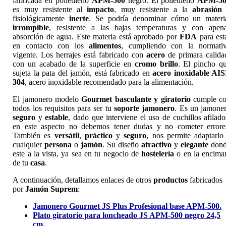
fabricada en polietileno
APM-500
negro. El polietileno
APM-50
es muy resistente al
impacto
, muy resistente a la
abrasión
fisiológicamente
inerte
. Se podría denominar cómo un materi
irrompible
, resistente a las bajas temperaturas y con apen
absorción de agua. Este materia está aprobado por
FDA
para est
en contacto con los
alimentos
, cumpliendo con la normati
vigente. Los herrajes está fabricado con
acero
de primara calida
con un acabado de la superficie en
cromo brillo
. El pincho q
sujeta la pata del jamón, está fabricado en
acero inoxidable AIS
304
, acero inoxidable recomendado para la alimentación.
El jamonero modelo
Gourmet basculante y giratorio
cumple c
todos los requisitos para ser tu
soporte jamonero
. Es un jamone
seguro
y
estable
, dado que interviene el uso de cuchillos afilado
en este aspecto no debemos tener dudas y no cometer errore
También es
versátil
,
práctico
y
seguro
, nos permite adaptarlo
cualquier
persona
o
jamón
. Su diseño
atractivo
y
elegante
don
este a la vista, ya sea en tu negocio de
hostelería
o en la encima
de tu
casa
.
A continuación, detallamos enlaces de otros
productos
fabricados
por
Jamón Suprem
:
Jamonero Gourmet JS Plus Profesional base APM-500.
Plato giratorio para loncheado JS APM-500 negro 24,5
cm.