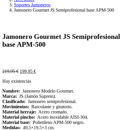
Soportes Jamoneros
Jamonero Gourmet JS Semiprofesional base APM-500
Jamonero Gourmet JS Semiprofesional
base APM-500
219,95
€
199,95
€
Hay existencias
Nombre:
Jamonero Modelo Gourmet.
Marca:
JS (Jamón Suprem).
Clasificado:
Jamonero semiprofesional.
Movimientos:
Basculante y giratorio.
Material herraje:
Acero cromado.
Material pincho:
Acero inoxidable AISI-304.
Material base:
Polietileno APM-500 negro.
Medidas:
49,5×19,5×3 cm.