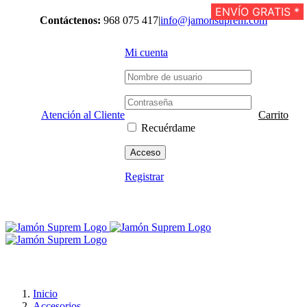
Saltar
ENVÍO GRATIS *
ENVÍO GRATIS *
Contáctenos:
968 075 417
|
info@jamonsuprem.com
al
contenido
Mi cuenta
Atención al Cliente
Carrito
Recuérdame
Registrar
Inicio
Accesorios