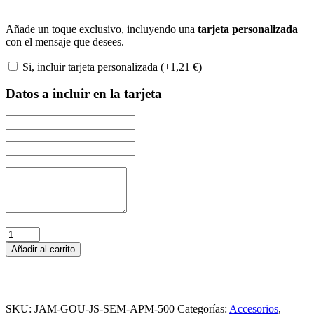
Añade un toque exclusivo, incluyendo una
tarjeta personalizada
con el mensaje que desees.
Si, incluir tarjeta personalizada (+
1,21
€
)
Datos a incluir en la tarjeta
Jamonero
Gourmet
Añadir al carrito
JS
Semiprofesional
base
APM-
500
SKU:
JAM-GOU-JS-SEM-APM-500
Categorías:
Accesorios
,