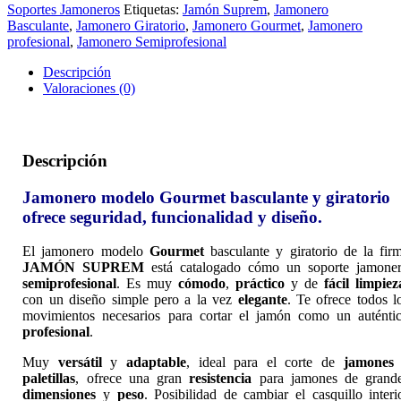
cantidad
Soportes Jamoneros
Etiquetas:
Jamón Suprem
,
Jamonero
Basculante
,
Jamonero Giratorio
,
Jamonero Gourmet
,
Jamonero
profesional
,
Jamonero Semiprofesional
Descripción
Valoraciones (0)
Descripción
Jamonero modelo Gourmet basculante y giratorio
ofrece seguridad, funcionalidad y diseño.
El jamonero modelo
Gourmet
basculante y giratorio de la fir
JAMÓN SUPREM
está catalogado cómo un soporte jamone
semiprofesional
. Es muy
cómodo
,
práctico
y de
fácil limpiez
con un diseño simple pero a la vez
elegante
. Te ofrece todos l
movimientos necesarios para cortar el jamón como un auténti
profesional
.
Muy
versátil
y
adaptable
, ideal para el corte de
jamones
paletillas
, ofrece una gran
resistencia
para jamones de grand
dimensiones
y
peso
. Posibilidad de cambiar el casquillo interi