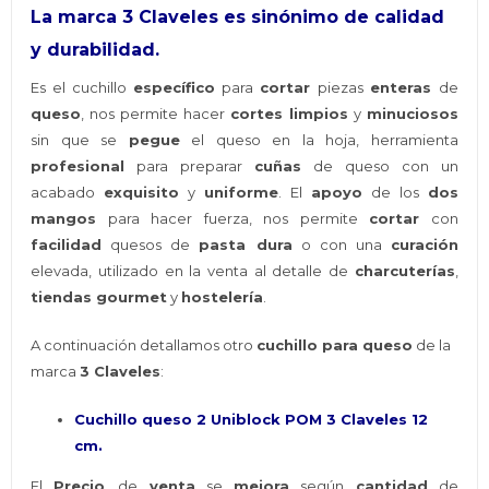
La marca 3 Claveles es sinónimo de calidad
y durabilidad.
Es el cuchillo
específico
para
cortar
piezas
enteras
de
queso
, nos permite hacer
cortes limpios
y
minuciosos
sin que se
pegue
el queso en la hoja, herramienta
profesional
para preparar
cuñas
de queso con un
acabado
exquisito
y
uniforme
. El
apoyo
de los
dos
mangos
para hacer fuerza, nos permite
cortar
con
facilidad
quesos de
pasta dura
o con una
curación
elevada, utilizado en la venta al detalle de
charcuterías
,
tiendas gourmet
y
hostelería
.
A continuación detallamos otro
cuchillo para queso
de la
marca
3 Claveles
:
Cuchillo queso 2 Uniblock POM 3 Claveles 12
cm.
El
Precio
de
venta
se
mejora
según
cantidad
de