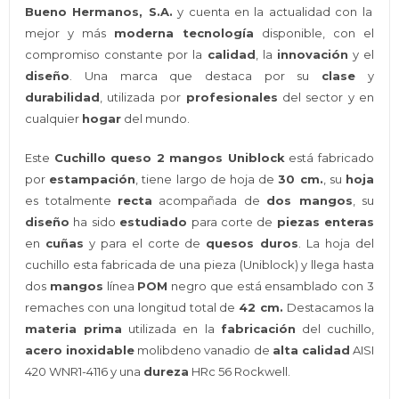
Bueno Hermanos, S.A.
y cuenta en la actualidad con la
mejor y más
moderna tecnología
disponible, con el
compromiso constante por la
calidad
, la
innovación
y el
diseño
. Una marca que destaca por su
clase
y
durabilidad
, utilizada por
profesionales
del sector y en
cualquier
hogar
del mundo.
Este
Cuchillo queso 2 mangos Uniblock
está fabricado
por
estampación
, tiene largo de hoja de
30 cm.
, su
hoja
es totalmente
recta
acompañada de
dos mangos
, su
diseño
ha sido
estudiado
para corte de
piezas enteras
en
cuñas
y para el corte de
quesos duros
. La hoja del
cuchillo esta fabricada de una pieza (Uniblock) y llega hasta
dos
mangos
línea
POM
negro que está ensamblado con 3
remaches con una longitud total de
42 cm.
Destacamos la
materia prima
utilizada en la
fabricación
del cuchillo,
acero inoxidable
molibdeno vanadio de
alta calidad
AISI
420 WNR1-4116 y una
dureza
HRc 56 Rockwell.