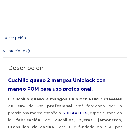
Queso
2
Mangos
Uniblock
POM
Descripción
3
CLAVELES
Valoraciones (0)
30
cm.
Descripción
cantidad
Cuchillo queso 2 mangos Uniblock con
mango POM para uso profesional.
El
Cuchillo queso 2 mangos Uniblock POM 3 Claveles
30 cm.
de uso
profesional
está fabricado por la
prestigiosa marca española
3 CLAVELES
, especializada en
la
fabricación
de
cuchillos
,
tijeras
,
jamoneros
,
utensilios de cocina
… etc. Fue fundada en 1930 por