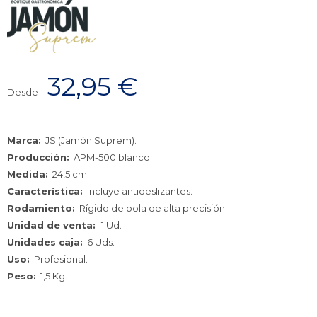
32,95
€
Desde
Marca:
JS (Jamón Suprem).
Producción:
APM-500 blanco.
Medida:
24,5 cm.
Característica:
Incluye antideslizantes.
Rodamiento:
Rígido de bola de alta precisión.
Unidad de venta:
1 Ud.
Unidades caja:
6 Uds.
Uso:
Profesional.
Peso:
1,5 Kg.