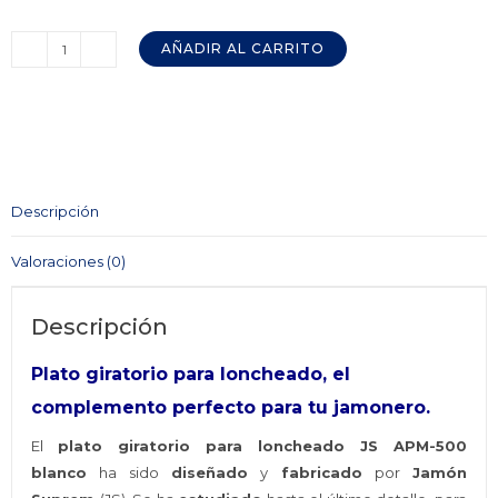
AÑADIR AL CARRITO
Plato
Giratorio
para
Loncheado
JS
APM-
Descripción
500
Blanco
Valoraciones (0)
24,5
cm.
Descripción
cantidad
Plato giratorio para loncheado, el
complemento perfecto para tu jamonero.
El
plato giratorio para loncheado JS APM-500
blanco
ha sido
diseñado
y
fabricado
por
Jamón