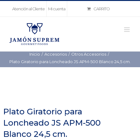
Saltar
CARRITO
Atención al Cliente
Mi cuenta
al
contenido
Inicio
Accesorios
Otros Accesorios
Plato Giratorio para Loncheado JS APM-500 Blanco 24,5 cm.
Plato Giratorio para
Loncheado JS APM-500
Blanco 24,5 cm.