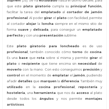
Suprem
(JS). Se ha
estudiado
hasta el último detalle, para
que este
plato giratorio
cumpla su
principal función
,
facilitar la tarea del
emplatado
al
cortador de jamón
profesional
. Al poder
girar
el
plato
con facilidad, permite
al cortador
alojar
la
loncha
siempre en el mismo sitio de
forma
suave
y
delicada
, para conseguir un
emplatado
perfecto
y con una
presentación
sublime.
Este
plato giratorio para loncheado
es de uso
profesional
, también conocido cómo
torno
de
cocina
.
Es una
base
que
rota
sobre sí misma y permite
girar
el
plato
o
recipiente
que tiene encima sin
necesidad
de
moverlo
con la mano. Con esto conseguimos
precisión
y
control
en el momento de
emplatar
el
jamón
, pudiendo
añadir
detalles
que
marquen
la
diferencia
. También muy
utilizado
en la
cocina profesional
,
repostería
y
hostelería
, una
herramienta
que nos da
acceso
al plato
desde todos los
ángulos
y nos permite
montajes
artísticos
.