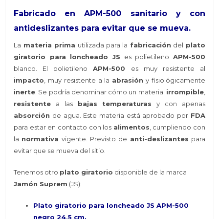
Fabricado en APM-500 sanitario y con
antideslizantes para evitar que se mueva.
La
materia prima
utilizada para la
fabricación
del
plato
giratorio para loncheado JS
es polietileno
APM-500
blanco. El polietileno
APM-500
es muy resistente al
impacto
, muy resistente a la
abrasión
y fisiológicamente
inerte
. Se podría denominar cómo un material
irrompible
,
resistente
a las
bajas temperaturas
y con apenas
absorción
de agua. Este materia está aprobado por
FDA
para estar en contacto con los
alimentos
, cumpliendo con
la
normativa
vigente. Previsto de
anti-deslizantes
para
evitar que se mueva del sitio.
Tenemos otro
plato giratorio
disponible de la marca
Jamón Suprem
(JS):
Plato giratorio para loncheado JS APM-500
negro 24,5 cm.