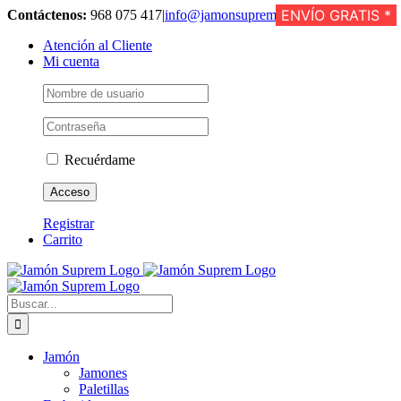
Saltar
ENVÍO GRATIS *
Contáctenos:
968 075 417
|
info@jamonsuprem.com
al
Atención al Cliente
contenido
Mi cuenta
Recuérdame
Registrar
Carrito
Buscar:
Jamón
Jamones
Paletillas