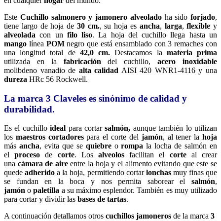
en cualquier
hogar
del mundo.
Este
Cuchillo salmonero y jamonero alveolado
ha sido
forjado
,
tiene largo de hoja de
30 cm.
, su hoja es
ancha
,
larga
,
flexible
y
alveolada
con un
filo liso
. La hoja del cuchillo llega hasta un
mango
línea
POM
negro que está ensamblado con 3 remaches con
una longitud total de
42,0 cm.
Destacamos la
materia prima
utilizada en la
fabricación
del cuchillo,
acero inoxidable
molibdeno vanadio de
alta calidad
AISI 420 WNR1-4116 y una
dureza
HRc 56 Rockwell.
La marca 3 Claveles es sinónimo de calidad y
durabilidad.
Es el cuchillo
ideal
para cortar
salmón,
aunque también lo utilizan
los
maestros cortadores
para el corte del
jamón
, al tener la
hoja
más
ancha
, evita que se
quiebre
o
rompa
la locha de salmón en
el
proceso
de
corte
. Los
alveolos
facilitan el
corte
al crear
una
cámara de aire
entre la hoja y el alimento evitando que este se
quede
adherido
a la hoja, permitiendo cortar
lonchas
muy finas que
se fundan en la boca y nos permita saborear el
salmón
,
jamón
o
paletilla
a su máximo esplendor. También es muy utilizado
para cortar y dividir las
bases de tartas
.
A continuación detallamos otros
cuchillos jamoneros
de la marca
3