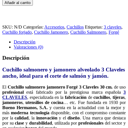
Salmonero
Añadir al carrito
Jamonero
Forgé
3
CLAVELES
30
SKU:
N/D
Categorías:
Accesorios
,
Cuchillos
Etiquetas:
3 claveles
,
Cm.
Cuchillo forjado
,
Cuchillo Jamonero
,
Cuchillo Salmonero
,
Forgé
cantidad
Descripción
Valoraciones (0)
Descripción
Cuchillo salmonero y jamonero alveolado 3 Claveles
ancho, ideal para el corte de salmón y jamón.
El
Cuchillo salmonero jamonero Forgé 3 Claveles 30 cm.
de uso
profesional
está fabricado por la prestigiosa marca española
3
CLAVELES
, especializada en la
fabricación
de
cuchillos
,
tijeras
,
jamoneros
,
utensilios de cocina
… etc. Fue fundada en 1930 por
Bueno Hermanos, S.A.
y cuenta en la actualidad con la mejor y
más
moderna tecnología
disponible, con el compromiso constante
por la
calidad
, la
innovación
y el
diseño
. Una marca que destaca
por su
clase
y
durabilidad
, utilizada por
profesionales
del sector y