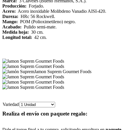
Marca:
3 Claveles (Bueno Hermanos, S.A.).
Producción:
Forjado.
Acero:
Acero inoxidable Molibdeno Vanadio AISI-420.
Dureza:
HRc 56 Rockwell.
Mango:
POM (Polioximetileno) negro.
Acabado:
Pulido semi-mate.
Medida hoja:
30 cm.
Longitud total:
42 cm.
Variedad
Realiza el envío con paquete regalo:
Dale el toque final a tu compra, solicitando envoltura en
paquete