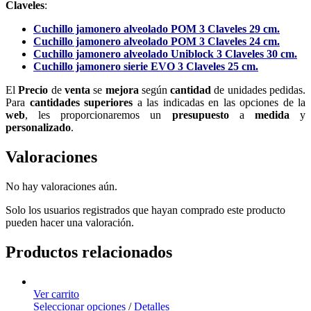
Claveles
:
Cuchillo jamonero alveolado POM 3 Claveles 29 cm.
Cuchillo jamonero alveolado POM 3 Claveles 24 cm.
Cuchillo jamonero alveolado Uniblock 3 Claveles 30 cm.
Cuchillo jamonero sierie EVO 3 Claveles 25 cm.
El
Precio
de
venta
se
mejora
según
cantidad
de unidades pedidas.
Para
cantidades superiores
a las indicadas en las opciones de la
web
, les proporcionaremos un
presupuesto
a
medida
y
personalizado
.
Valoraciones
No hay valoraciones aún.
Solo los usuarios registrados que hayan comprado este producto
pueden hacer una valoración.
Productos relacionados
Ver carrito
Seleccionar opciones
/
Detalles