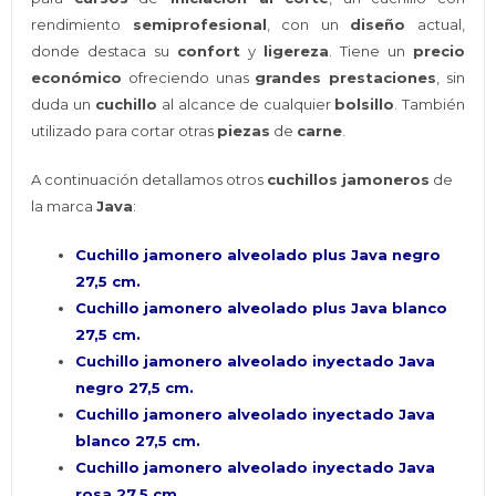
rendimiento
semiprofesional
, con un
diseño
actual,
donde destaca su
confort
y
ligereza
. Tiene un
precio
económico
ofreciendo unas
grandes prestaciones
, sin
duda un
cuchillo
al alcance de cualquier
bolsillo
. También
utilizado para cortar otras
piezas
de
carne
.
A continuación detallamos otros
cuchillos jamoneros
de
la marca
Java
:
Cuchillo jamonero alveolado plus Java negro
27,5 cm.
Cuchillo jamonero alveolado plus Java blanco
27,5 cm.
Cuchillo jamonero alveolado inyectado Java
negro 27,5 cm.
Cuchillo jamonero alveolado inyectado Java
blanco 27,5 cm.
Cuchillo jamonero alveolado inyectado Java
rosa 27,5 cm.