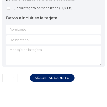
Si, incluir tarjeta personalizada (+
1,21
€
)
Datos a incluir en la tarjeta
AÑADIR AL CARRITO
Cuchillo
Jamonero
con
punta
JAVA