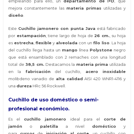
empleando para ello, un
departamento de I+D
, que
mejora constantemente las
materia primas
utilizadas y
diseño
.
Este
Cuchillo jamonero con punta Java
está fabricado
por
estampación
, tiene largo de hoja de
26 cm.
, su hoja
es
estrecha
,
flexible
y
alveolada
con un
filo liso
. La hoja
del cuchillo llega hasta un
mango
línea
Polystone
negro
que está ensamblado con 2 remaches con una longitud
total de
38,5 cm.
Destacamos la
materia prima
utilizada
en la
fabricación
del cuchillo,
acero inoxidable
molibdeno vanadio de
alta calidad
AISI 420 WNR1-4116 y
una
dureza
HRc 56 Rockwell.
Cuchillo de uso doméstico o semi-
profesional económico.
Es el
cuchillo jamonero
ideal para el
corte de
jamón
o
paletilla
a nivel
doméstico
y
para
cursos
de
iniciación al corte
, un cuchillo con