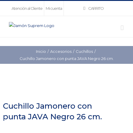
Saltar
CARRITO
Atención al Cliente
Mi cuenta
al
contenido
Inicio
Accesorios
Cuchillos
Cuchillo Jamonero con punta JAVA Negro 26 cm.
Cuchillo Jamonero con
punta JAVA Negro 26 cm.