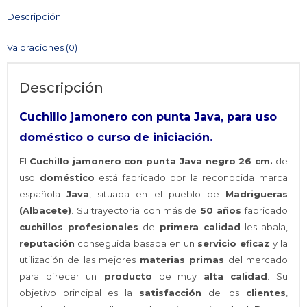
Negro
Descripción
26
cm.
Valoraciones (0)
cantidad
Descripción
Cuchillo jamonero con punta Java, para uso
doméstico o curso de iniciación.
El
Cuchillo jamonero con punta Java negro 26 cm.
de
uso
doméstico
está fabricado por la reconocida marca
española
Java
, situada en el pueblo de
Madrigueras
(Albacete)
. Su trayectoria con más de
50 años
fabricado
cuchillos profesionales
de
primera calidad
les abala,
reputación
conseguida basada en un
servicio eficaz
y la
utilización de las mejores
materias primas
del mercado
para ofrecer un
producto
de muy
alta calidad
. Su
objetivo principal es la
satisfacción
de los
clientes
,