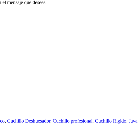
 el mensaje que desees.
nco
,
Cuchillo Deshuesador
,
Cuchillo profesional
,
Cuchillo Rígido
,
Java