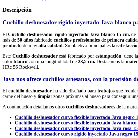
Descripción
Cuchillo deshuesador rígido inyectado Java blanco pa
El
Cuchillo deshuesador rígido inyectado Java blanco 15 cm.
de 
más de
50 años
fabricado
cuchillos profesionales
de
primera calid
producto
de muy
alta calidad
. Su objetivo principal es la
satisfacci
Este
Cuchillo deshuesador
está fabricado por
estampación
, tiene 
color
blanco
con una longitud total de
28,5 cm.
Destacamos la
mater
HRc 56 Rockwell.
Java nos ofrece cuchillos artesanos, con la precisión d
El
cuchillo deshuesador
ha sido diseñado para
trabajos
que requie
carne del hueso y
limpia
r zonas próximas al hueso para conseguir un
A continuación detallamos otros
cuchillos deshuesadores
de la marc
Cuchillo deshuesador curvo flexible inyectado Java negro 
Cuchillo deshuesador curvo flexible inyectado Java blanco
Cuchillo deshuesador curvo flexible inyectado Java rosa 15
Cuchillo deshuesador curvo rígido inyectado Java negro 1