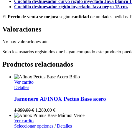
Cuchillo deshuesador curvo rígido inyectado Java blanco 1
Cuchillo deshuesador rígido inyectado Java negro 15 cm.
El
Precio
de
venta
se
mejora
según
cantidad
de unidades pedidas. 
Valoraciones
No hay valoraciones aún.
Solo los usuarios registrados que hayan comprado este producto pued
Productos relacionados
Ver carrito
Detalles
Jamonero AFINOX Pectus Base acero
1.399,00
€
1.280,00
€
Ver carrito
Seleccionar opciones
/
Detalles