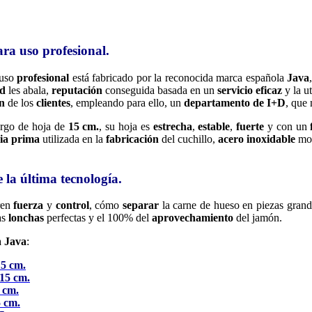
ra uso profesional.
uso
profesional
está fabricado por la reconocida marca española
Java
ad
les abala,
reputación
conseguida basada en un
servicio eficaz
y la u
ón
de los
clientes
, empleando para ello, un
departamento de I+D
, que
largo de hoja de
15 cm.
, su hoja es
estrecha
,
estable
,
fuerte
y con un
ia prima
utilizada en la
fabricación
del cuchillo,
acero inoxidable
mol
e la última tecnología.
ren
fuerza
y
control
, cómo
separar
la carne de hueso en piezas grand
as
lonchas
perfectas y el 100% del
aprovechamiento
del jamón.
a
Java
:
15 cm.
 15 cm.
 cm.
5 cm.