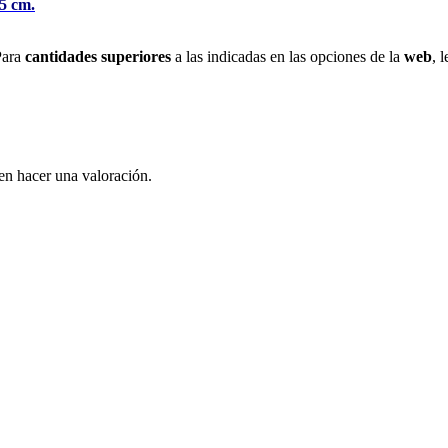
5 cm.
Para
cantidades superiores
a las indicadas en las opciones de la
web
, 
en hacer una valoración.