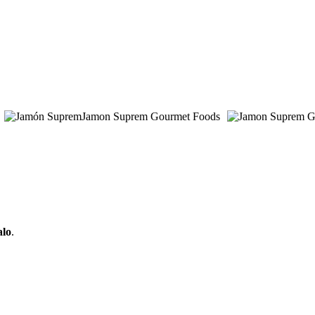
alo
.