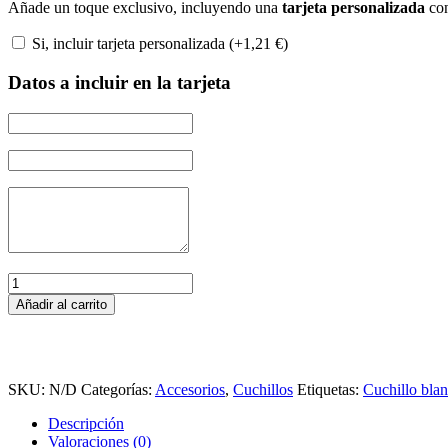
Añade un toque exclusivo, incluyendo una
tarjeta personalizada
con
Si, incluir tarjeta personalizada (+
1,21
€
)
Datos a incluir en la tarjeta
Cuchillo
Deshuesador
Añadir al carrito
Rígido
Inyectado
JAVA
Blanco
15
SKU:
N/D
Categorías:
Accesorios
,
Cuchillos
Etiquetas:
Cuchillo bla
cm.
Descripción
cantidad
Valoraciones (0)