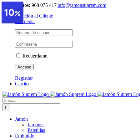
Saltar
Contáctenos:
968 075 417
|
info@jamonsuprem.com
10
al
Atención al Cliente
contenido
Mi cuenta
Recuérdame
Registrar
Carrito
Buscar:
Jamón
Jamones
Paletillas
Embutido