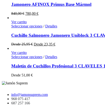
Jamonero AFINOX Primus Base Mármol
840,00
€
780,00
€
Ver carrito
Seleccionar opciones
/
Detalles
Cuchillo Salmonero Jamonero Uniblock 3 CLA
Desde
25,95
€
Desde
23,35
€
Ver carrito
Seleccionar opciones
/
Detalles
Maletín de Cuchillos Profesional 3 CLAVELES 1
Desde
51,00
€
info@jamonsuprem.com
968 075 417
687 257 166