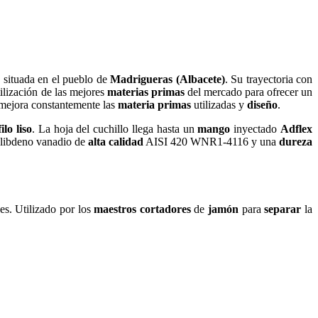
, situada en el pueblo de
Madrigueras (Albacete)
. Su trayectoria con
tilización de las mejores
materias primas
del mercado para ofrecer un
 mejora constantemente las
materia primas
utilizadas y
diseño
.
filo liso
. La hoja del cuchillo llega hasta un
mango
inyectado
Adflex
ibdeno vanadio de
alta calidad
AISI 420 WNR1-4116 y una
dureza
es. Utilizado por los
maestros cortadores
de
jamón
para
separar
la