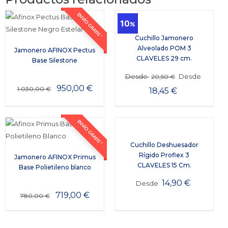
ENVÍO GRATIS *
10
Cuchillo Jamonero
Alveolado POM 3
Jamonero AFINOX Pectus
CLAVELES 29 cm.
Base Silestone
Desde
Desde
20,50
€
950,00
€
1.030,00
€
18,45
€
ENVÍO GRATIS *
Cuchillo Deshuesador
Rígido Proflex 3
Jamonero AFINOX Primus
CLAVELES 15 Cm.
Base Polietileno blanco
14,90
€
Desde
719,00
€
780,00
€