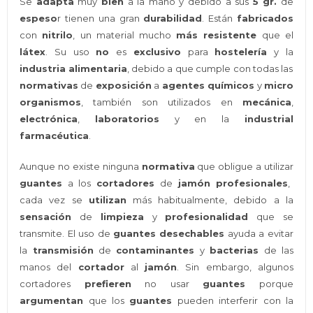
Se
adapta
muy
bien
a la mano y debido a sus
5 gr.
de
espeso
r tienen una gran
durabilidad
. Están
fabricados
con
nitrilo
, un material mucho
más resistente
que el
látex
. Su uso
no
es
exclusivo
para
hostelería
y la
industria
alimentaria
, debido a que cumple con todas las
normativas
de
exposición
a
agentes químicos
y
micro
organismos
, también son utilizados en
mecánica
,
electrónica
,
laboratorios
y en la
industrial
farmacéutica
.
Aunque no existe ninguna
normativa
que obligue a utilizar
guantes
a los
cortadores
de
jamón profesionales
,
cada vez se
utilizan
más habitualmente, debido a la
sensación
de
limpieza
y
profesionalidad
que se
transmite. El uso de
guantes desechables
ayuda a evitar
la
transmisión
de
contaminantes
y
bacterias
de las
manos del
cortador
al
jamón
. Sin embargo, algunos
cortadores
prefieren
no usar
guantes
porque
argumentan
que los
guantes
pueden interferir con la