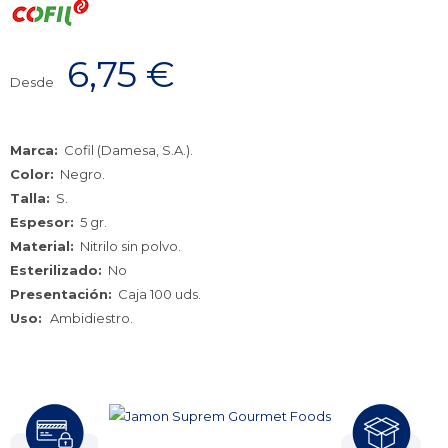
6,75
€
Desde
Marca:
Cofil (Damesa, S.A.).
Color:
Negro.
Talla:
S.
Espesor:
5 gr.
Material:
Nitrilo sin polvo.
Esterilizado:
No
Presentación:
Caja 100 uds.
Uso:
Ambidiestro.