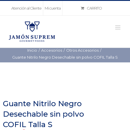
Saltar
CARRITO
Atención al Cliente
Mi cuenta
al
contenido
Inicio
Accesorios
Otros Accesorios
Guante Nitrilo Negro Desechable sin polvo COFIL Talla S
Guante Nitrilo Negro
Desechable sin polvo
COFIL Talla S