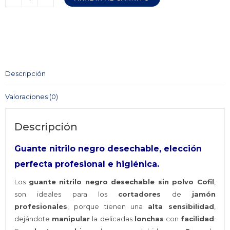
Guante
Nitrilo
Negro
Desechable
sin
polvo
Descripción
COFIL
Talla
Valoraciones (0)
S
cantidad
Descripción
Guante nitrilo negro desechable, elección
perfecta profesional e higiénica.
Los
guante nitrilo negro desechable sin polvo Cofil
,
son ideales para los
cortadores
de
jamón
profesionales
, porque tienen una
alta sensibilidad
,
dejándote
manipular
la delicadas
lonchas
con
facilidad
.