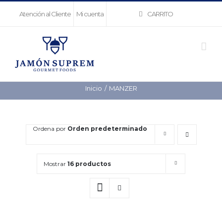
Saltar
CARRITO
Atención al Cliente
Mi cuenta
al
contenido
Inicio
MANZER
Ordena por
Orden predeterminado
Mostrar
16 productos