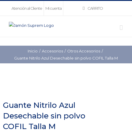
Saltar
CARRITO
Atención al Cliente
Mi cuenta
al
contenido
Inicio
Accesorios
Otros Accesorios
Guante Nitrilo Azul Desechable sin polvo COFIL Talla M
Guante Nitrilo Azul
Desechable sin polvo
COFIL Talla M