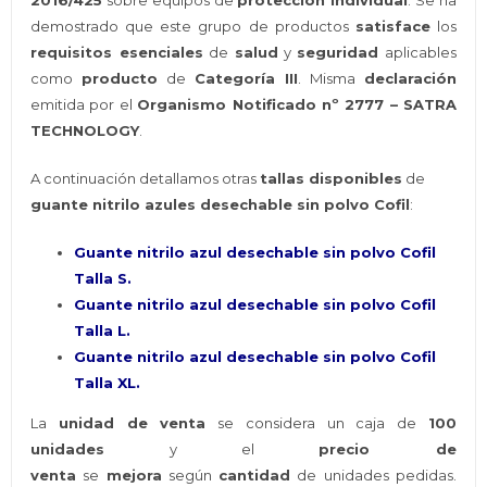
2016/425
sobre equipos de
protección individual
. Se ha
demostrado que este grupo de productos
satisface
los
requisitos esenciales
de
salud
y
seguridad
aplicables
como
producto
de
Categoría III
. Misma
declaración
emitida por el
Organismo Notificado nº 2777 – SATRA
TECHNOLOGY
.
A continuación detallamos otras
tallas disponibles
de
guante nitrilo azules desechable sin polvo Cofil
:
Guante nitrilo azul desechable sin polvo Cofil
Talla S.
Guante nitrilo azul desechable sin polvo Cofil
Talla L.
Guante nitrilo azul desechable sin polvo Cofil
Talla XL.
La
unidad de venta
se considera un caja de
100
unidades
y el
precio de
venta
se
mejora
según
cantidad
de unidades pedidas.