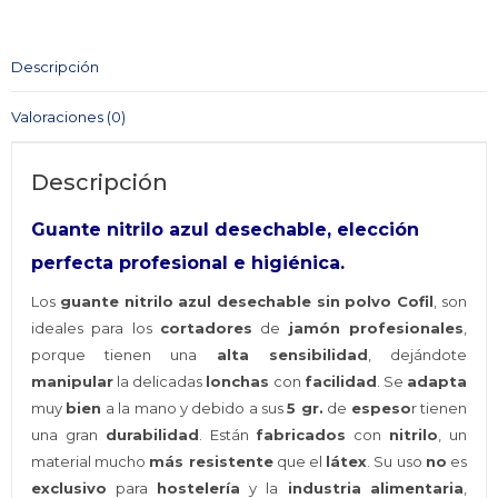
sin
polvo
Descripción
COFIL
Talla
Valoraciones (0)
M
cantidad
Descripción
Guante nitrilo azul desechable, elección
perfecta profesional e higiénica.
Los
guante nitrilo azul desechable sin polvo Cofil
, son
ideales para los
cortadores
de
jamón profesionales
,
porque tienen una
alta sensibilidad
, dejándote
manipular
la delicadas
lonchas
con
facilidad
. Se
adapta
muy
bien
a la mano y debido a sus
5 gr.
de
espeso
r tienen
una gran
durabilidad
. Están
fabricados
con
nitrilo
, un
material mucho
más resistente
que el
látex
. Su uso
no
es
exclusivo
para
hostelería
y la
industria
alimentaria
,