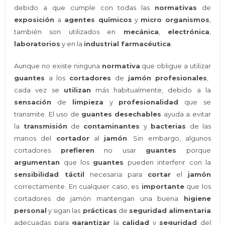
debido a que cumple con todas las
normativas
de
exposición
a
agentes químicos
y
micro organismos
,
también son utilizados en
mecánica
,
electrónica
,
laboratorios
y en la
industrial farmacéutica
.
Aunque no existe ninguna
normativa
que obligue a utilizar
guantes
a los
cortadores
de
jamón profesionales
,
cada vez se
utilizan
más habitualmente, debido a la
sensación
de
limpieza
y
profesionalidad
que se
transmite. El uso de
guantes desechables
ayuda a evitar
la
transmisión
de
contaminantes
y
bacterias
de las
manos del
cortador
al
jamón
. Sin embargo, algunos
cortadores
prefieren
no usar
guantes
porque
argumentan
que los
guantes
pueden interferir con la
sensibilidad táctil
necesaria para
cortar
el
jamón
correctamente. En cualquier caso, es
importante
que los
cortadores de jamón mantengan una buena
higiene
personal
y sigan las
prácticas
de
seguridad alimentaria
adecuadas para
garantizar
la
calidad
y
seguridad
del