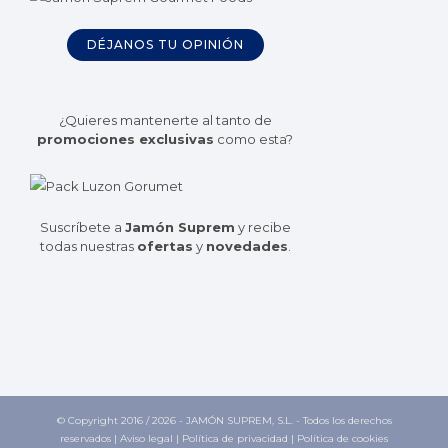
DÉJANOS TU OPINIÓN
¿Quieres mantenerte al tanto de
promociones exclusivas
como esta?
Suscríbete a
Jamón Suprem
y recibe
todas nuestras
ofertas
y
novedades
.
© Copyright 2016 /
2026 - JAMÓN SUPREM, S.L. - Todos los derechos
reservados |
Aviso legal
|
Política de privacidad
|
Política de cookies