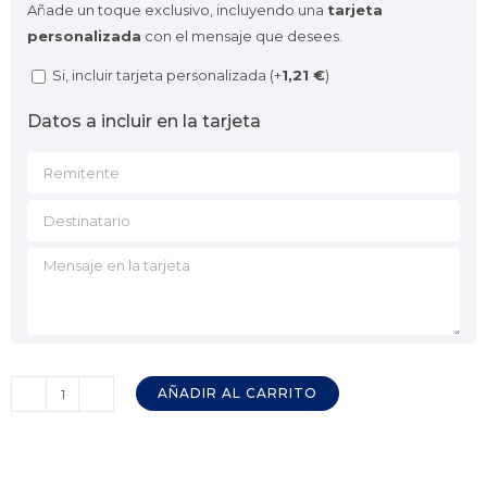
Añade un toque exclusivo, incluyendo una
tarjeta
personalizada
con el mensaje que desees.
Si, incluir tarjeta personalizada (+
1,21
€
)
Datos a incluir en la tarjeta
AÑADIR AL CARRITO
Guante
Nitrilo
Azul
Desechable