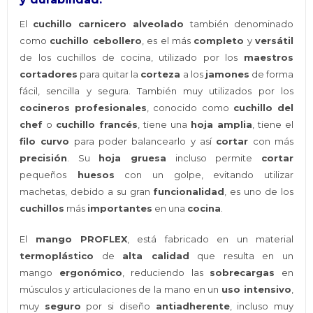
El
cuchillo carnicero alveolado
también denominado
como
cuchillo cebollero
, es el más
completo
y
versátil
de los cuchillos de cocina, utilizado por los
maestros
cortadores
para quitar la
corteza
a los
jamones
de forma
fácil, sencilla y segura. También muy utilizados por los
cocineros profesionales
, conocido como
cuchillo del
chef
o
cuchillo francés
, tiene una
hoja amplia
, tiene el
filo curvo
para poder balancearlo y así
cortar
con más
precisión
. Su
hoja gruesa
incluso permite
cortar
pequeños
huesos
con un golpe, evitando utilizar
machetas, debido a su gran
funcionalidad
, es uno de los
cuchillos
más
importantes
en una
cocina
.
El
mango PROFLEX
, está fabricado en un material
termoplástico
de
alta calidad
que resulta en un
mango
ergonómico
, reduciendo las
sobrecargas
en
músculos y articulaciones de la mano en un
uso intensivo
,
muy
seguro
por si diseño
antiadherente
, incluso muy