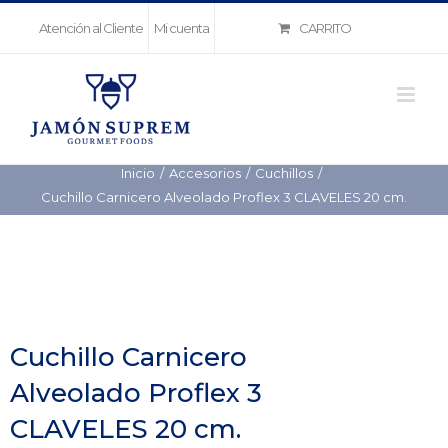
Saltar
CARRITO
Atención al Cliente
Mi cuenta
al
contenido
Inicio
Accesorios
Cuchillos
Cuchillo Carnicero Alveolado Proflex 3 CLAVELES 20 cm.
Cuchillo Carnicero
Alveolado Proflex 3
CLAVELES 20 cm.