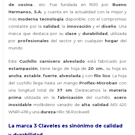
de cocina
… etc. Fue fundada en 1930 por
Bueno
Hermanos, S.A.
y cuenta en la actualidad con la mejor y
más
moderna tecnología
disponible, con el compromiso
constante por la
calidad
, la
innovación
y el
diseño
. Una
marca que destaca por su
clase
y
durabilidad
, utilizada
por
profesionales
del sector y en cualquier
hogar
del
mundo.
Este
Cuchillo carnicero alveolado
está fabricado por
estampación
, tiene largo de hoja de
20 cm.
, su hoja es
ancha
,
estable
,
fuerte
,
alveolada
y con
filo liso
. La hoja
del cuchillo llega hasta un mango
Proflex-Microban
con
una longitud total de
37 cm
. Destacamos la
materia
prima
utilizada en la
fabricación
del cuchillo,
acero
inoxidable
molibdeno vanadio de
alta calidad
AISI 420
WNR1-4116 y una
dureza
HRc 56 Rockwell.
La marca 3 Claveles es sinónimo de calidad
y durabilidad.