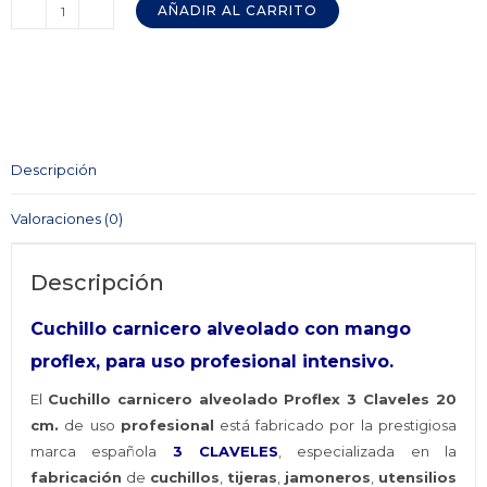
AÑADIR AL CARRITO
Cuchillo
Carnicero
Alveolado
Proflex
3
CLAVELES
Descripción
20
cm.
Valoraciones (0)
cantidad
Descripción
Cuchillo carnicero alveolado con mango
proflex, para uso profesional intensivo.
El
Cuchillo carnicero alveolado Proflex 3 Claveles 20
cm.
de uso
profesional
está fabricado por la prestigiosa
marca española
3 CLAVELES
, especializada en la
fabricación
de
cuchillos
,
tijeras
,
jamoneros
,
utensilios