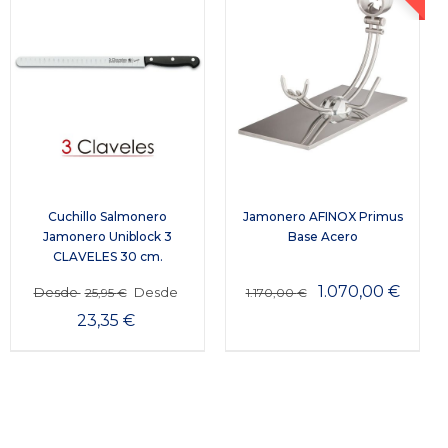
Cuchillo Salmonero
Jamonero AFINOX Primus
Jamonero Uniblock 3
Base Acero
CLAVELES 30 cm.
1.070,00
€
Desde
Desde
25,95
€
1.170,00
€
23,35
€