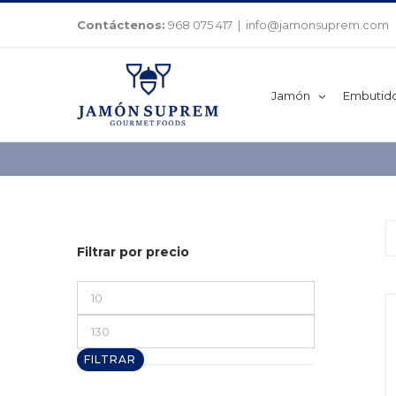
Saltar
Contáctenos:
968 075 417
|
info@jamonsuprem.com
al
contenido
Jamón
Embutid
Filtrar por precio
Precio
mínimo
Precio
máximo
FILTRAR