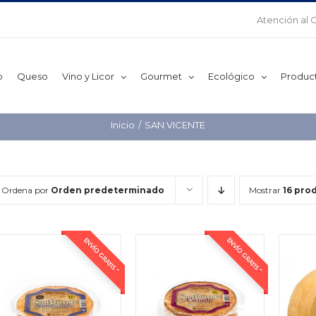
Atención al 
o
Queso
Vino y Licor
Gourmet
Ecológico
Produc
Inicio
SAN VICENTE
Ordena por
Orden predeterminado
Mostrar
16 pro
ENVÍO GRATIS *
ENVÍO GRATIS *