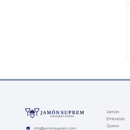
Jamón
Embutido
Queso
info@jamonsuprem.com