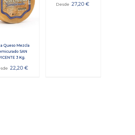
27,20
€
Desde
la Queso Mezcla
emicurado SAN
VICENTE 3 Kg.
22,20
€
esde