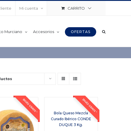
CARRITO
Cliente
Mi cuenta
to Murciano
Accesorios
OFERTAS
ductos
ENVÍO GRATIS *
ENVÍO GRATIS *
Bola Queso Mezcla
Curado Ibérico CONDE
DUQUE 3 Kg.