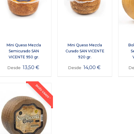
Mini Queso Mezcla
Mini Queso Mezcla
Bo
Semicurado SAN
Curado SAN VICENTE
S
VICENTE 950 gr.
920 gr.
13,50
€
14,00
€
Desde
Desde
D
ENVÍO GRATIS *