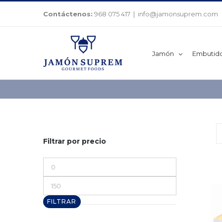
Saltar
Contáctenos:
968 075 417
|
info@jamonsuprem.com
al
contenido
Jamón
Embutid
Filtrar por precio
Precio
mínimo
Precio
máximo
FILTRAR