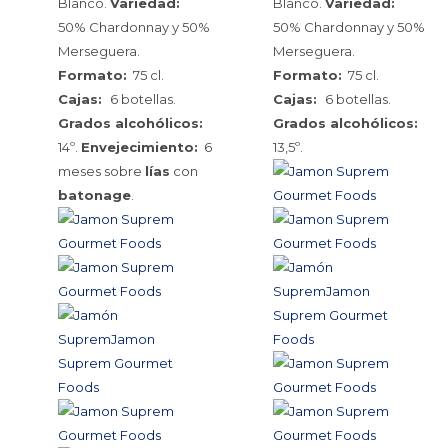
Blanco.
Variedad:
Blanco.
Variedad:
50% Chardonnay y 50%
50% Chardonnay y 50%
Merseguera.
Merseguera.
Formato:
75 cl.
Formato:
75 cl.
Cajas:
6 botellas.
Cajas:
6 botellas.
Grados alcohólicos:
Grados alcohólicos:
14º.
Envejecimiento:
6
13,5º.
meses sobre
lías
con
batonage
.