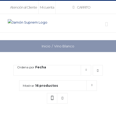
Saltar
CARRITO
Atención al Cliente
Mi cuenta
al
contenido
Inicio
Vino Blanco
Ordena por
Fecha
Mostrar
16 productos