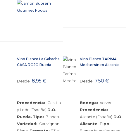
Vino Blanco La Gabacha
Vino Blanco TARIMA
CASA ROJO Rueda
Mediterráneo Alicante
8,95
€
7,50
€
Desde
Desde
Procedencia:
Castilla
Bodega:
Volver
y León (España)
D.O.
Procedencia:
Rueda.
Tipo:
Blanco.
Alicante (España)
D.O.
Variedad:
Sauvignon
Alicante.
Tipo:
Blanc.
Formato:
75 cl.
Blanco joven Vegano.