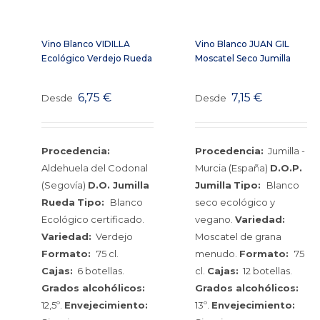
Vino Blanco VIDILLA
Vino Blanco JUAN GIL
Ecológico Verdejo Rueda
Moscatel Seco Jumilla
6,75
€
7,15
€
Desde
Desde
Procedencia:
Procedencia:
Jumilla -
Aldehuela del Codonal
Murcia (España)
D.O.P.
(Segovía)
D.O. Jumilla
Jumilla
Tipo:
Blanco
Rueda
Tipo:
Blanco
seco ecológico y
Ecológico certificado.
vegano.
Variedad:
Variedad:
Verdejo
Moscatel de grana
Formato:
75 cl.
menudo.
Formato:
75
Cajas:
6 botellas.
cl.
Cajas:
12 botellas.
Grados alcohólicos:
Grados alcohólicos:
12,5º.
Envejecimiento:
13º.
Envejecimiento: