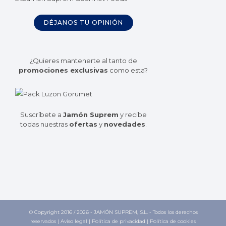
DÉJANOS TU OPINIÓN
¿Quieres mantenerte al tanto de
promociones exclusivas
como esta?
Suscríbete a
Jamón Suprem
y recibe
todas nuestras
ofertas
y
novedades
.
© Copyright 2016 /
2026 - JAMÓN SUPREM, S.L. - Todos los derechos
reservados |
Aviso legal
|
Política de privacidad
|
Política de cookies