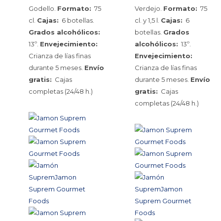
Godello.
Formato:
75
Verdejo.
Formato:
75
cl.
Cajas:
6 botellas.
cl. y 1,5 l.
Cajas:
6
Grados alcohólicos:
botellas.
Grados
13º.
Envejecimiento:
alcohólicos:
13º.
Crianza de lías finas
Envejecimiento:
durante 5 meses.
Envío
Crianza de lías finas
gratis:
Cajas
durante 5 meses.
Envío
completas (24/48 h.)
gratis:
Cajas
completas (24/48 h.)