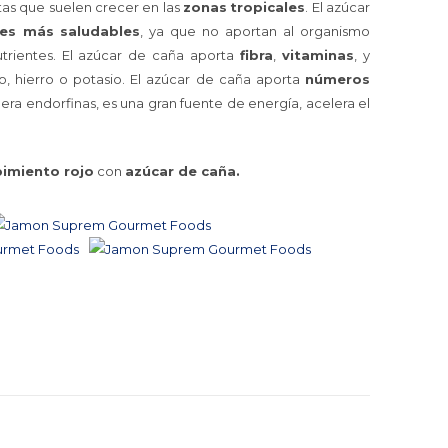
tas que suelen crecer en las
zonas
tropicales
. El azúcar
tes
más
saludables
, ya que no aportan al organismo
trientes. El azúcar de caña aporta
fibra
,
vitaminas
, y
, hierro o potasio. El azúcar de caña aporta
números
ra endorfinas, es una gran fuente de energía, acelera el
pimiento rojo
con
azúcar de caña.