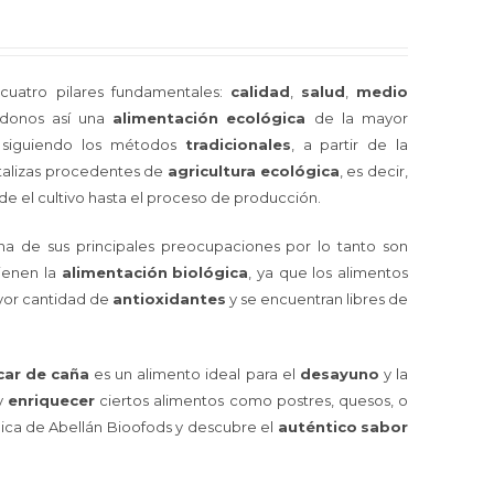
cuatro pilares fundamentales:
calidad
,
salud
,
medio
ndonos así una
alimentación
ecológica
de la mayor
 siguiendo los métodos
tradicionales
, a partir de la
rtalizas procedentes de
agricultura
ecológica
, es decir,
e el cultivo hasta el proceso de producción.
una de sus principales preocupaciones por lo tanto son
tienen la
alimentación
biológica
, ya que los alimentos
or cantidad de
antioxidantes
y se encuentran libres de
car
de
caña
es un alimento ideal para el
desayuno
y la
y
enriquecer
ciertos alimentos como postres, quesos, o
ica de Abellán Bioofods y descubre el
auténtico
sabor