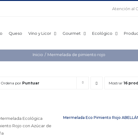
Atención al 
o
Queso
Vino y Licor
Gourmet
Ecológico
Produc
Inicio
Mermelada de pimiento rojo
Ordena por
Puntuar
Mostrar
16 pro
Mermelada Eco Pimiento Rojo ABELLÁN