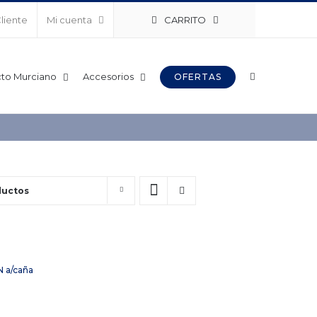
CARRITO
Cliente
Mi cuenta
to Murciano
Accesorios
OFERTAS
ductos
 a/caña