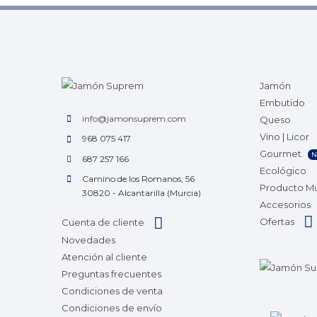
Jamón
Embutido
info@jamonsuprem.com
Queso
Vino | Licor
968 075 417
Gourmet
N
687 257 166
Ecológico
Camino de los Romanos, 56
Producto M
30820 - Alcantarilla (Murcia)
Accesorios
Ofertas
Cuenta de cliente
Novedades
Atención al cliente
Preguntas frecuentes
Condiciones de venta
Condiciones de envío