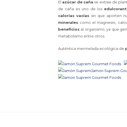
El
azúcar
de
caña
se extrae de plan
de caña es uno de los
edulcoran
calorías
vacías
sin que aporten nu
minerales
como el magnesio, calcio
beneficios
al organismo, ya que gene
metabolismo entre otros.
Auténtica mermelada ecológica de