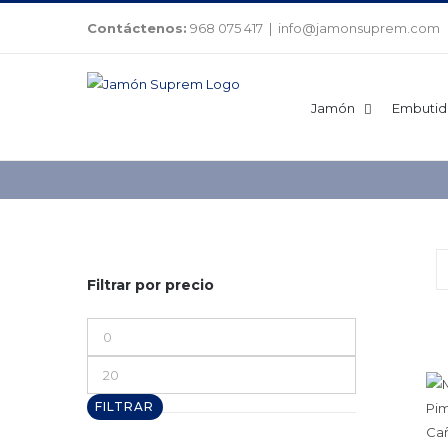
Saltar
Contáctenos:
968 075 417
|
info@jamonsuprem.com
al
contenido
Jamón
Embutid
Filtrar por precio
Precio
mínimo
Precio
máximo
FILTRAR