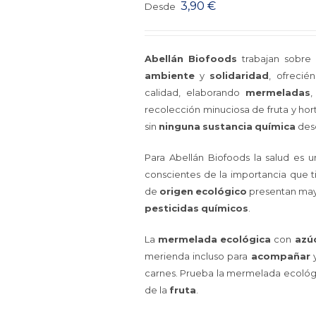
3,90
€
Desde
Abellán
Biofoods
trabajan sobre 
ambiente
y
solidaridad
, ofrecié
calidad, elaborando
mermeladas
,
recolección minuciosa de fruta y ho
sin
ninguna
sustancia
química
desd
Para Abellán Biofoods la salud es 
conscientes de la importancia que 
de
origen
ecológico
presentan may
pesticidas
químicos
.
La
mermelada
ecológica
con
azú
merienda incluso para
acompañar
carnes. Prueba la mermelada ecológ
de la
fruta
.