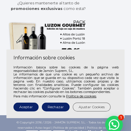
¿Quieres mantenerte al tanto de
promociones exclusivas
como esta?
Información sobre cookies
Suscríbete a
Jamón Suprem
y recibe
Información básica sobre las cookies de la página web
responsabilidad de Jamón Suprem, S.L.
todas nuestras
ofertas
y
novedades
.
Le informamos de que una cookie es un pequeño archivo de
información que se guarda en su dispositivo cada vez que visita la
pagina web. En nuestro caso, utilizamos cookies propias y de
terceros con finalidades analíticas. Puede configurar las cookies
haciendo clic en “Configurar Cookies”. También podrá aceptar o
rechazar las cookies pulsando en los botones correspondientes.
Política de cookies
Para más información consulte la
.
Aceptar
Rechazar
Ajustar Cookies
1
© Copyright 2016 /
2026 - JAMÓN SUPREM, S.L. - Todos los derechos
reservados |
Aviso legal
|
Política de privacidad
|
Política de cookies