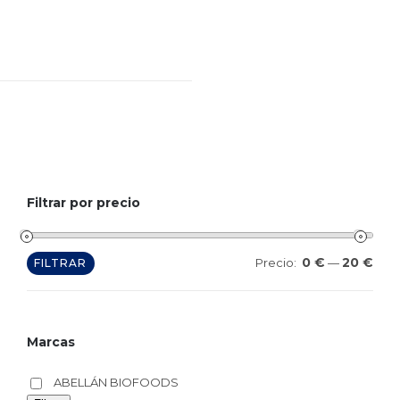
Filtrar por precio
0 €
20 €
Prec
Prec
Precio:
—
FILTRAR
mín
máx
Marcas
ABELLÁN BIOFOODS