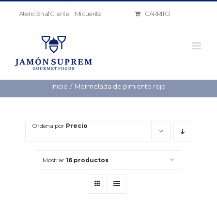
Saltar
CARRITO
Atención al Cliente
Mi cuenta
al
contenido
Inicio
Mermelada de pimiento rojo
Ordena por
Precio
Mostrar
16 productos