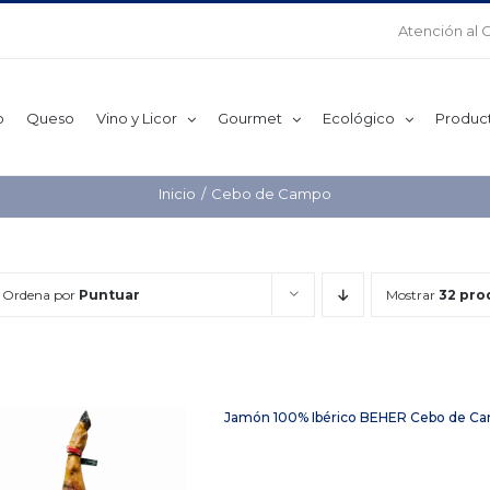
Atención al 
o
Queso
Vino y Licor
Gourmet
Ecológico
Produc
Inicio
Cebo de Campo
Ordena por
Puntuar
Mostrar
32 pro
Jamón 100% Ibérico BEHER Cebo de Cam