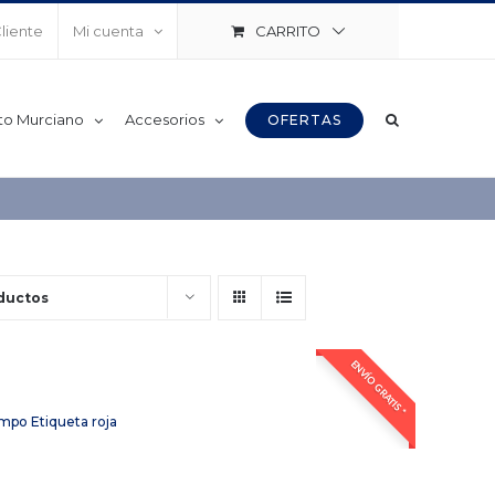
CARRITO
Cliente
Mi cuenta
to Murciano
Accesorios
OFERTAS
ductos
ENVÍO GRATIS *
po Etiqueta roja