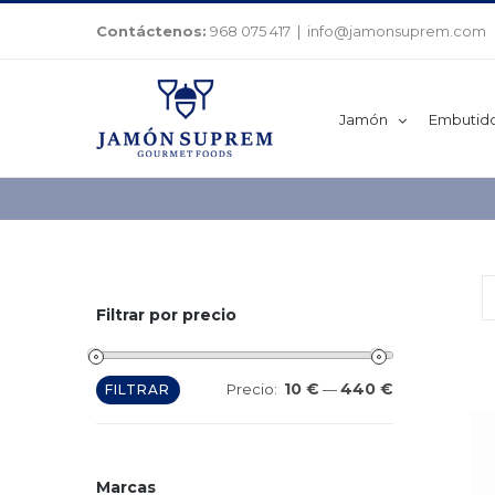
Saltar
Contáctenos:
968 075 417
|
info@jamonsuprem.com
al
contenido
Jamón
Embutid
Filtrar por precio
10 €
440 €
Precio
Precio
Precio:
—
FILTRAR
mínimo
máximo
Marcas