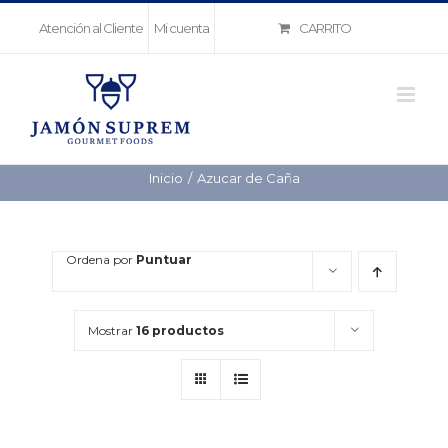
Saltar
CARRITO
Atención al Cliente
Mi cuenta
al
contenido
Inicio
Azucar de Caña
Ordena por
Puntuar
Mostrar
16 productos