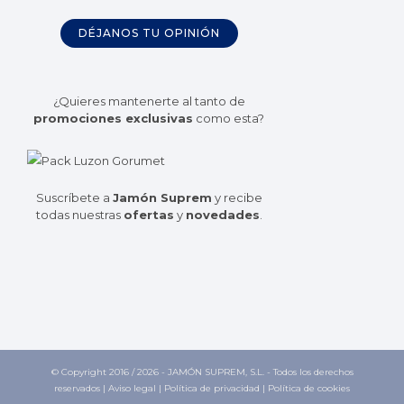
DÉJANOS TU OPINIÓN
¿Quieres mantenerte al tanto de
promociones exclusivas
como esta?
Suscríbete a
Jamón Suprem
y recibe
todas nuestras
ofertas
y
novedades
.
© Copyright 2016 /
2026 - JAMÓN SUPREM, S.L. - Todos los derechos
reservados |
Aviso legal
|
Política de privacidad
|
Política de cookies