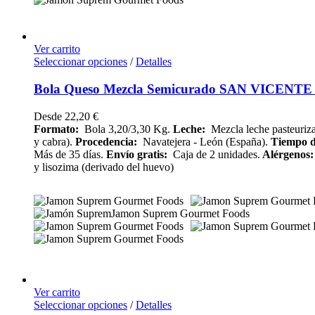
Ver carrito
Seleccionar opciones
/
Detalles
Bola Queso Mezcla Semicurado SAN VICENTE 
Desde
22,20
€
Formato:
Bola 3,20/3,30 Kg.
Leche:
Mezcla leche pasteuriza
y cabra).
Procedencia:
Navatejera - León (España).
Tiempo d
Más de 35 días.
Envío
gratis:
Caja de 2 unidades.
Alérgenos
y lisozima (derivado del huevo)
Ver carrito
Seleccionar opciones
/
Detalles