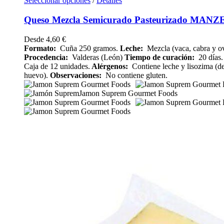
Seleccionar opciones
/
Detalles
Queso Mezcla Semicurado Pasteurizado MANZE
Desde
4,60
€
Formato:
Cuña 250 gramos.
Leche:
Mezcla (vaca, cabra y ov
Procedencia:
Valderas (León)
Tiempo de curación:
20 días.
Caja de 12 unidades.
Alérgenos:
Contiene leche y lisozima (d
huevo).
Observaciones:
No contiene gluten.