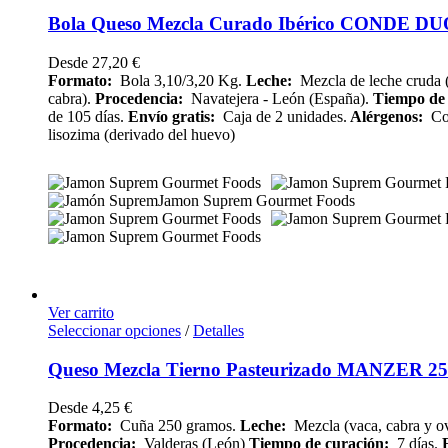
Bola Queso Mezcla Curado Ibérico CONDE DU
Desde
27,20
€
Formato:
Bola 3,10/3,20 Kg.
Leche:
Mezcla de leche cruda (
cabra).
Procedencia:
Navatejera - León (España).
Tiempo de
de 105 días.
Envío
gratis:
Caja de 2 unidades.
Alérgenos:
Con
lisozima (derivado del huevo)
Ver carrito
Seleccionar opciones
/
Detalles
Queso Mezcla Tierno Pasteurizado MANZER 250
Desde
4,25
€
Formato:
Cuña 250 gramos.
Leche:
Mezcla (vaca, cabra y ov
Procedencia:
Valderas (León)
Tiempo de curación:
7 días.
E