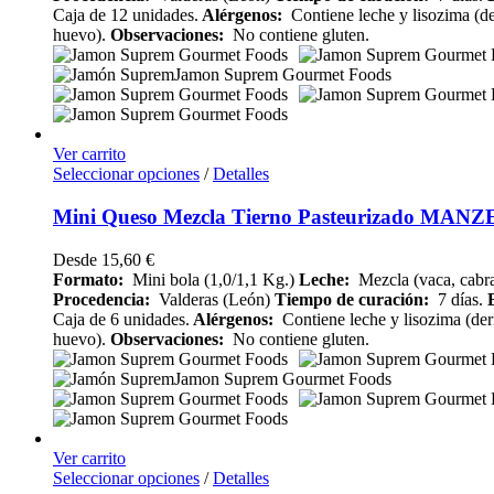
Caja de 12 unidades.
Alérgenos:
Contiene leche y lisozima (d
huevo).
Observaciones:
No contiene gluten.
Ver carrito
Seleccionar opciones
/
Detalles
Mini Queso Mezcla Tierno Pasteurizado MANZ
Desde
15,60
€
Formato:
Mini bola (1,0/1,1 Kg.)
Leche:
Mezcla (vaca, cabra
Procedencia:
Valderas (León)
Tiempo de curación:
7 días.
E
Caja de 6 unidades.
Alérgenos:
Contiene leche y lisozima (der
huevo).
Observaciones:
No contiene gluten.
Ver carrito
Seleccionar opciones
/
Detalles