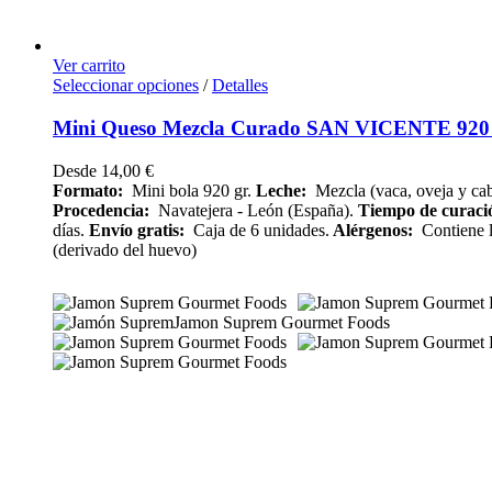
Ver carrito
Seleccionar opciones
/
Detalles
Mini Queso Mezcla Curado SAN VICENTE 920 
Desde
14,00
€
Formato:
Mini bola 920 gr.
Leche:
Mezcla (vaca, oveja y cab
Procedencia:
Navatejera - León (España).
Tiempo de curac
días.
Envío
gratis:
Caja de 6 unidades.
Alérgenos:
Contiene l
(derivado del huevo)