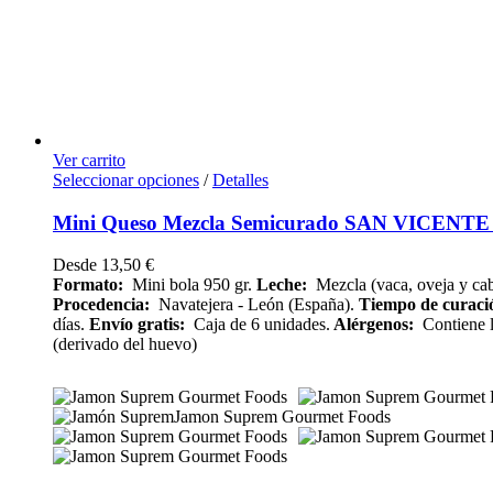
Ver carrito
Seleccionar opciones
/
Detalles
Mini Queso Mezcla Semicurado SAN VICENTE 
Desde
13,50
€
Formato:
Mini bola 950 gr.
Leche:
Mezcla (vaca, oveja y cab
Procedencia:
Navatejera - León (España).
Tiempo de curac
días.
Envío
gratis:
Caja de 6 unidades.
Alérgenos:
Contiene l
(derivado del huevo)