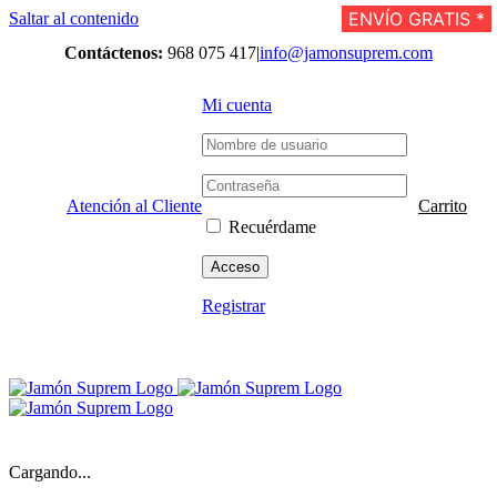
ENVÍO GRATIS *
ENVÍO GRATIS *
ENVÍO GRATIS *
ENVÍO GRATIS *
ENVÍO GRATIS *
ENVÍO GRATIS *
ENVÍO GRATIS *
ENVÍO GRATIS *
ENVÍO GRATIS *
ENVÍO GRATIS *
ENVÍO GRATIS *
ENVÍO GRATIS *
ENVÍO GRATIS *
ENVÍO GRATIS *
ENVÍO GRATIS *
Saltar al contenido
Contáctenos:
968 075 417
|
info@jamonsuprem.com
Mi cuenta
Atención al Cliente
Carrito
Recuérdame
Registrar
Cargando...