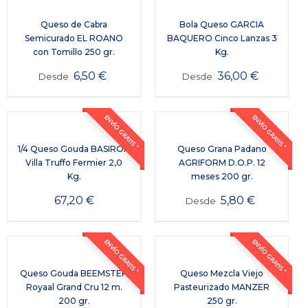
Queso de Cabra
Bola Queso GARCIA
Semicurado EL ROANO
BAQUERO Cinco Lanzas 3
con Tomillo 250 gr.
Kg.
6,50
€
36,00
€
Desde
Desde
ENVÍO GRATIS *
ENVÍO GRATIS *
1/4 Queso Gouda BASIRON
Queso Grana Padano
Villa Truffo Fermier 2,0
AGRIFORM D.O.P. 12
Kg.
meses 200 gr.
67,20
€
5,80
€
Desde
ENVÍO GRATIS *
ENVÍO GRATIS *
Queso Gouda BEEMSTER
Queso Mezcla Viejo
Royaal Grand Cru 12 m.
Pasteurizado MANZER
200 gr.
250 gr.