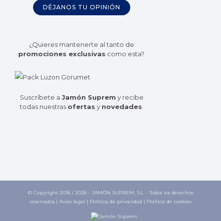
DÉJANOS TU OPINIÓN
¿Quieres mantenerte al tanto de
promociones exclusivas
como esta?
Suscríbete a
Jamón Suprem
y recibe
todas nuestras
ofertas
y
novedades
.
© Copyright 2016 /
2026 - JAMÓN SUPREM, S.L. - Todos los derechos
reservados |
Aviso legal
|
Política de privacidad
|
Política de cookies