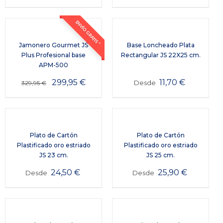
ENVÍO GRATIS *
Jamonero Gourmet JS
Base Loncheado Plata
Plus Profesional base
Rectangular JS 22X25 cm.
APM-500
299,95
€
11,70
€
Desde
329,95
€
Plato de Cartón
Plato de Cartón
Plastificado oro estriado
Plastificado oro estriado
JS 23 cm.
JS 25 cm.
24,50
€
25,90
€
Desde
Desde