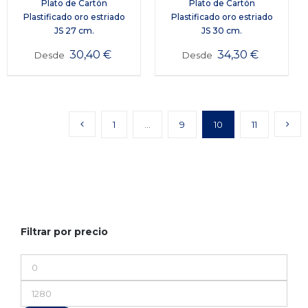
Plato de Cartón
Plato de Cartón
Plastificado oro estriado
Plastificado oro estriado
JS 27 cm.
JS 30 cm.
30,40
€
34,30
€
Desde
Desde
1
…
9
10
11
Filtrar por precio
Precio
mínimo
Precio
máximo