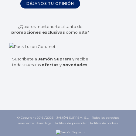
DÉJANOS TU OPINIÓN
¿Quieres mantenerte al tanto de
promociones exclusivas
como esta?
Suscríbete a
Jamón Suprem
y recibe
todas nuestras
ofertas
y
novedades
.
© Copyright 2016 /
2026 - JAMÓN SUPREM, S.L. - Todos los derechos
reservados |
Aviso legal
|
Política de privacidad
|
Política de cookies